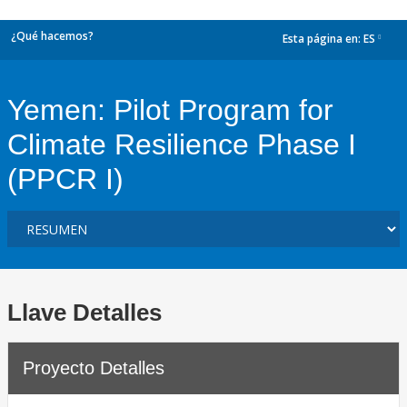
¿Qué hacemos?
Esta página en:
ES
dropdown
Yemen: Pilot Program for
Climate Resilience Phase I
(PPCR I)
Llave Detalles
Proyecto Detalles