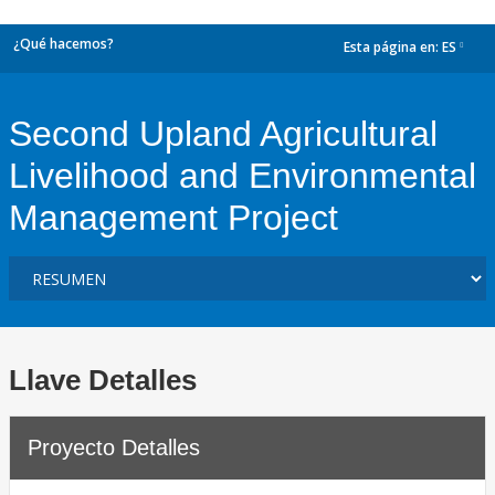
¿Qué hacemos?
Esta página en:
ES
dropdown
Second Upland Agricultural
Livelihood and Environmental
Management Project
Llave Detalles
Proyecto Detalles