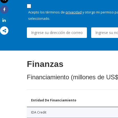
Imprimir
Acepto los términos de
privacidad
y otorgo mi permiso pa
Share
seleccionado.
Share
Finanzas
Financiamiento (millones de US$
Entidad De Financiamiento
IDA Credit