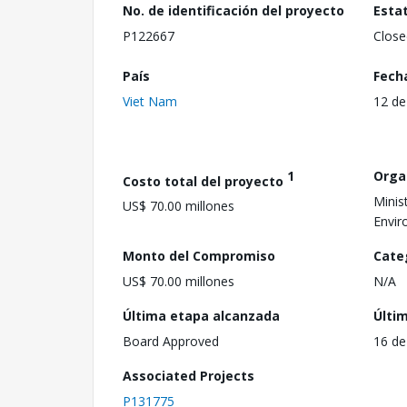
No. de identificación del proyecto
Esta
P122667
Close
País
Fech
Viet Nam
12 de
1
Orga
Costo total del proyecto
Minis
US$ 70.00 millones
Envi
Monto del Compromiso
Cate
US$ 70.00 millones
N/A
Última etapa alcanzada
Últi
Board Approved
16 de
Associated Projects
P131775