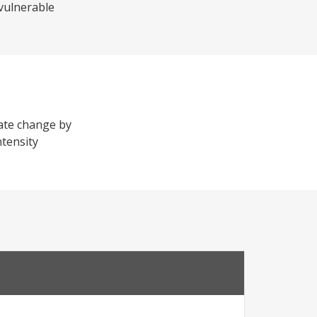
 vulnerable
mate change by
ntensity