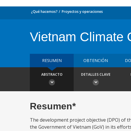
¿Qué hacemos?
Proyectos y operaciones
Vietnam Climate 
RESUMEN
OBTENCIÓN
DO
ABSTRACTO
DETALLES CLAVE
Resumen*
The development project objective (DPO) of t
the Government of Vietnam (GoV) in its effort