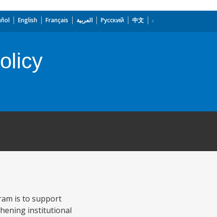
añol
English
Français
العربية
Русский
中文
olicy
ram is to support
hening institutional