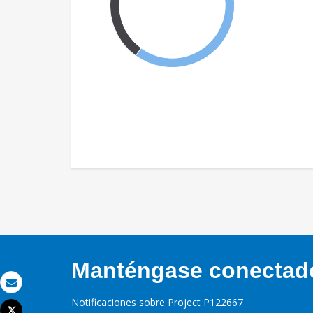
Manténgase conectado,
Correo electrónico
Notificaciones sobre Project P122667
Tweet