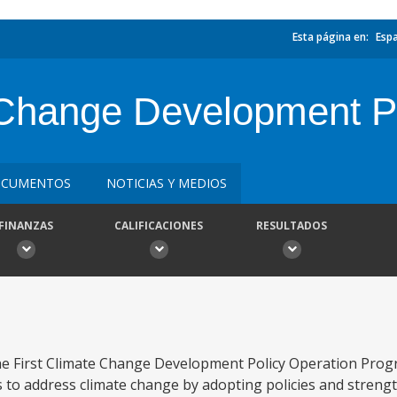
Esta página en:
Esp
Change Development P
CUMENTOS
NOTICIAS Y MEDIOS
FINANZAS
CALIFICACIONES
RESULTADOS
he First Climate Change Development Policy Operation Prog
s to address climate change by adopting policies and strengt