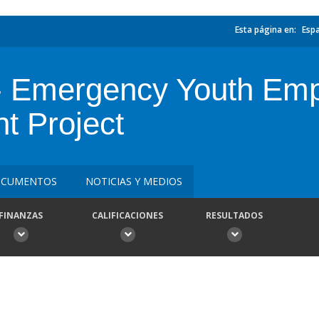
Esta página en:
Esp
 Emergency Youth Emp
t Project
CUMENTOS
NOTICIAS Y MEDIOS
FINANZAS
CALIFICACIONES
RESULTADOS