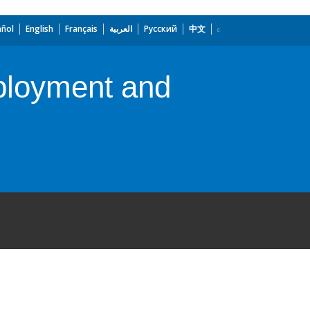
añol
English
Français
العربية
Русский
中文
loyment and