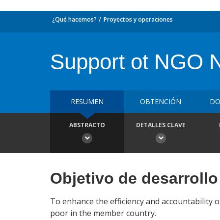
¿Qué hacemos?
Proyectos y operaciones
Support ot NGO
RESUMEN
OBTENCIÓN
DO
ABSTRACTO
DETALLES CLAVE
Objetivo de desarrollo
To enhance the efficiency and accountability 
poor in the member country.