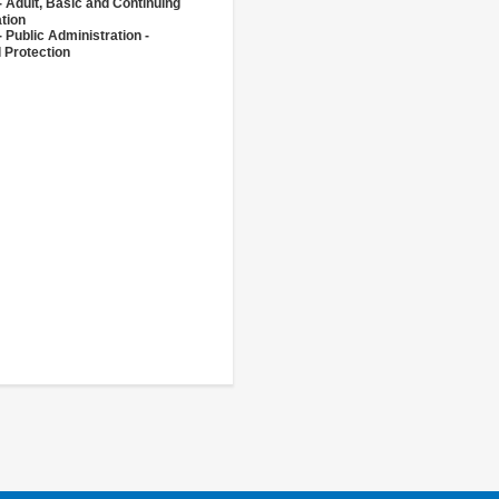
- Adult, Basic and Continuing
tion
 Public Administration -
l Protection