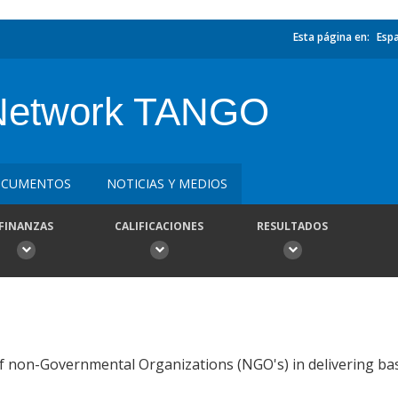
Esta página en:
Esp
 Network TANGO
CUMENTOS
NOTICIAS Y MEDIOS
FINANZAS
CALIFICACIONES
RESULTADOS
of non-Governmental Organizations (NGO's) in delivering basi