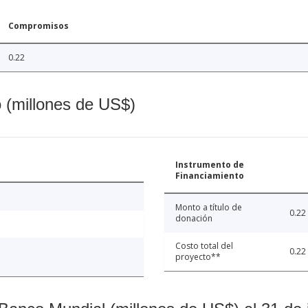
Compromisos
0.22
o (millones de US$)
Instrumento de
Financiamiento
Monto a título de
0.22
donación
Costo total del
0.22
proyecto**