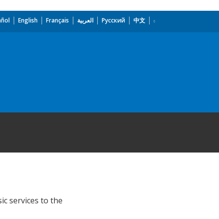
añol
English
Français
العربية
Русский
中文
c services to the