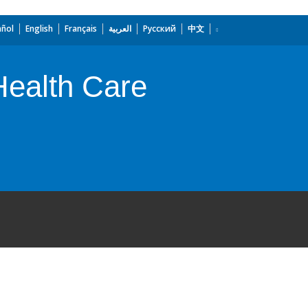
añol
English
Français
العربية
Русский
中文
Health Care