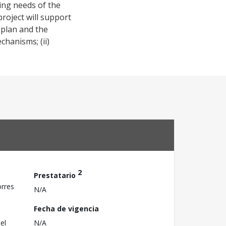
ing needs of the
roject will support
 plan and the
hanisms; (ii)
2
Prestatario
rres
N/A
Fecha de vigencia
el
N/A