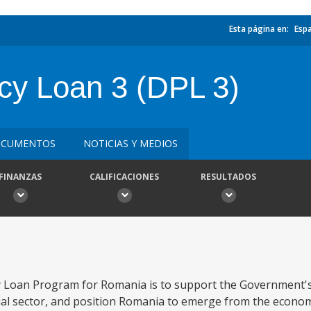
Esta página en:
Esp
cy Loan 3 (DPL 3)
CUMENTOS
NOTICIAS Y MEDIOS
FINANZAS
CALIFICACIONES
RESULTADOS
y Loan Program for Romania is to support the Government's 
ial sector, and position Romania to emerge from the economi