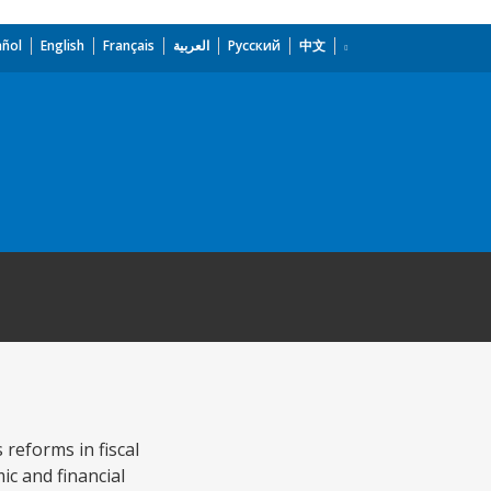
añol
English
Français
العربية
Русский
中文
reforms in fiscal
c and financial