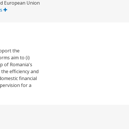
ced European Union
ás
upport the
orms aim to (i)
p of Romania's
 the efficiency and
domestic financial
pervision for a