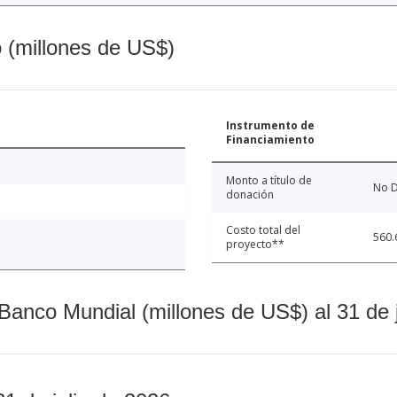
o (millones de US$)
Instrumento de
Financiamiento
Monto a título de
No D
donación
Costo total del
560.
proyecto**
Banco Mundial (millones de US$) al 31 de 