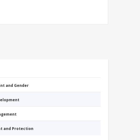
nt and Gender
evelopment
nagement
nt and Protection