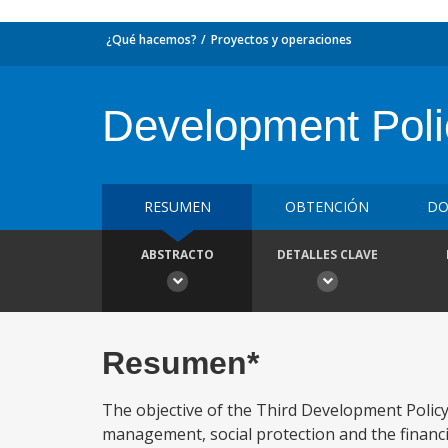
¿Qué hacemos?
Proyectos y operaciones
Development Poli
RESUMEN
OBTENCIÓN
DO
ABSTRACTO
DETALLES CLAVE
Resumen*
The objective of the Third Development Polic
management, social protection and the financ