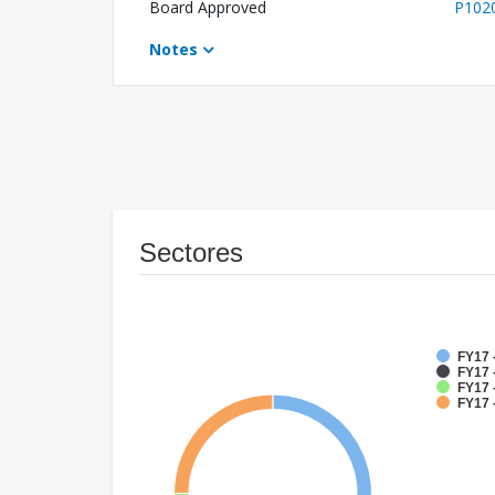
Board Approved
P102
Notes
Sectores
FY17 
FY17 
FY17 
FY17 -