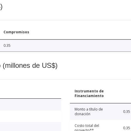
)
Compromisos
0.35
o (millones de US$)
Instrumento de
Financiamiento
Monto a título de
0.35
donación
Costo total del
0.35
proyecto**