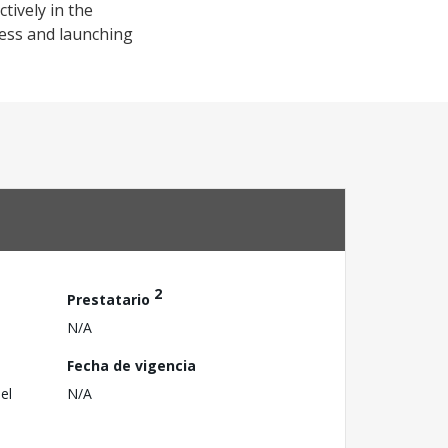
tively in the
ness and launching
2
Prestatario
N/A
Fecha de vigencia
el
N/A