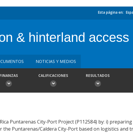
Esta página en:
Esp
ion & hinterland access
CUMENTOS
NOTICIAS Y MEDIOS
FINANZAS
CALIFICACIONES
RESULTADOS
ica Puntarenas City-Port Project (P112584) by: i) preparing 
the Puntarenas/Caldera City-Port based on logistics and tr