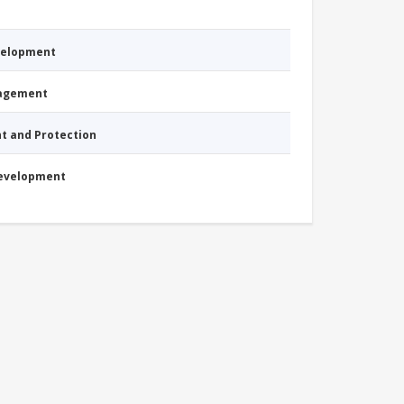
evelopment
nagement
nt and Protection
Development