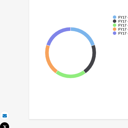
FY17 
FY17 
FY17 
FY17 
FY17 
Correo electrónico
Tweet