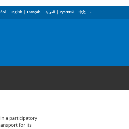
añol
English
Français
العربية
Русский
中文
in a participatory
ansport for its