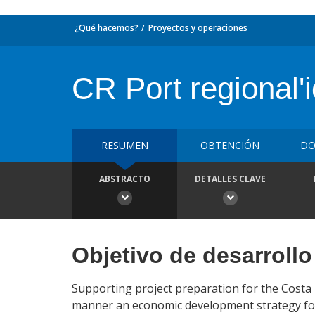
¿Qué hacemos?
Proyectos y operaciones
CR Port regional'
RESUMEN
OBTENCIÓN
DO
ABSTRACTO
DETALLES CLAVE
Objetivo de desarrollo
Supporting project preparation for the Costa R
manner an economic development strategy for 