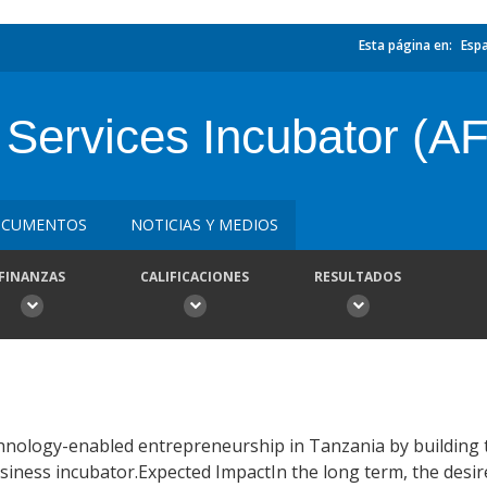
Esta página en:
Esp
 Services Incubator (A
CUMENTOS
NOTICIAS Y MEDIOS
FINANZAS
CALIFICACIONES
RESULTADOS
echnology-enabled entrepreneurship in Tanzania by building t
usiness incubator.Expected ImpactIn the long term, the desir