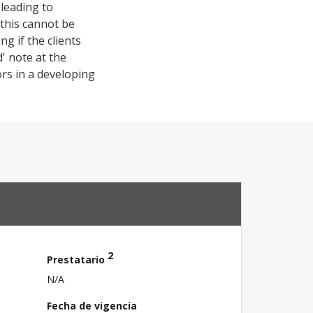
 leading to
 this cannot be
g if the clients
' note at the
ors in a developing
2
Prestatario
N/A
Fecha de vigencia