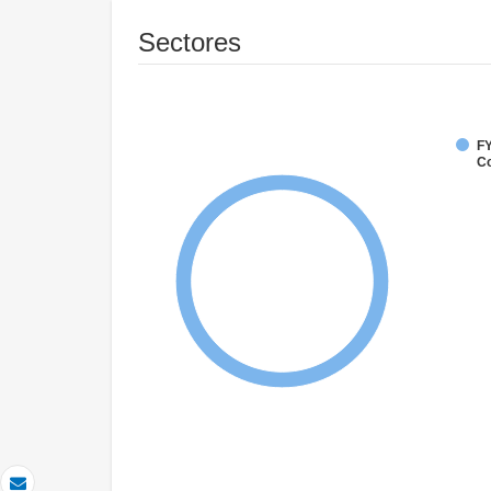
Sectores
FY
Co