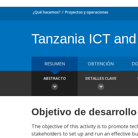
¿Qué hacemos?
Proyectos y operaciones
Tanzania ICT and
RESUMEN
OBTENCIÓN
DO
ABSTRACTO
DETALLES CLAVE
Objetivo de desarrollo
The objective of this activity is to promote t
stakeholders to set up and run an effective b