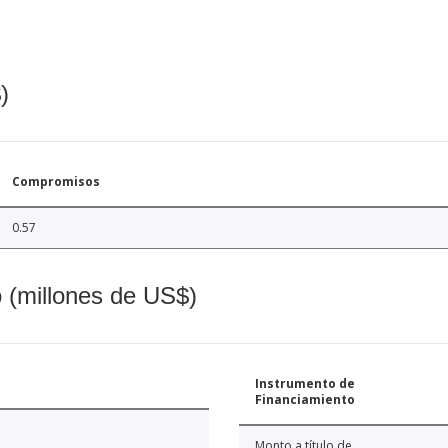
)
Compromisos
0.57
o (millones de US$)
Instrumento de
Financiamiento
Monto a título de