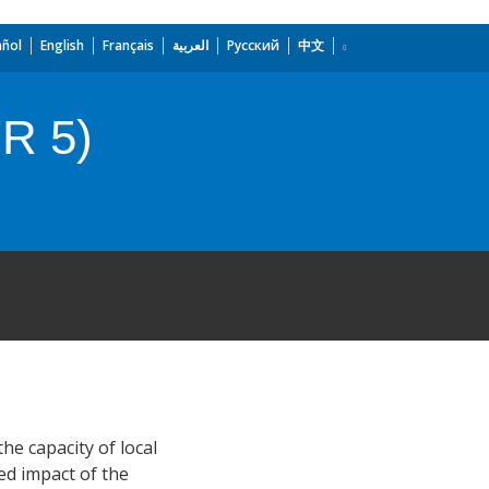
añol
English
Français
العربية
Русский
中文
FR 5)
he capacity of local
ed impact of the