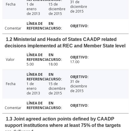
31 de
Fecha
1 de
15 de
diciembre
enero
diciembre
de 2015
de 2013
de 2015
Comentar
1.2 Ministerial and Heads of States CAADP related
decisions implemented at REC and Member State level
Valor
17.00
5.00
18.00
31 de
Fecha
1 de
15 de
diciembre
enero
diciembre
de 2015
de 2013
de 2015
Comentar
1.3 Joint agreed action points defined by CAADP
support institutions where at least 75% of the targets