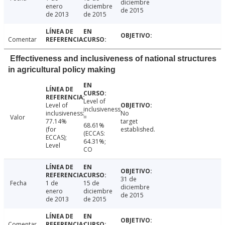
diciembre
enero
diciembre
de 2015
de 2013
de 2015
Comentar
Effectiveness and inclusiveness of national structures
in agricultural policy making
Level of
Level of
inclusiveness
inclusiveness:
No
Valor
=
77.14%
target
68.61%
(for
established.
(ECCAS:
ECCAS);
64.31%;
Level
CO
31 de
Fecha
1 de
15 de
diciembre
enero
diciembre
de 2015
de 2013
de 2015
Comentar