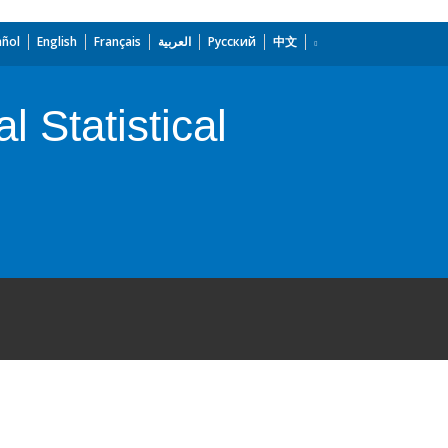
añol
English
Français
العربية
Русский
中文
 Statistical