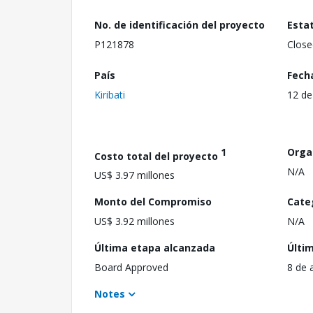
No. de identificación del proyecto
Esta
P121878
Close
País
Fech
Kiribati
12 de
1
Orga
Costo total del proyecto
N/A
US$ 3.97 millones
Monto del Compromiso
Cate
US$ 3.92 millones
N/A
Última etapa alcanzada
Últi
Board Approved
8 de 
Notes