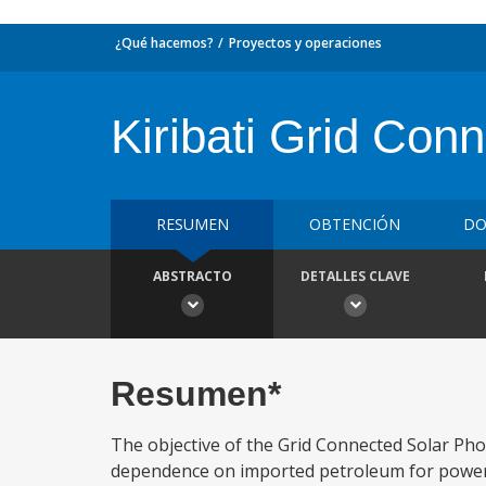
¿Qué hacemos?
Proyectos y operaciones
Kiribati Grid Con
RESUMEN
OBTENCIÓN
DO
ABSTRACTO
DETALLES CLAVE
Resumen*
The objective of the Grid Connected Solar Photov
dependence on imported petroleum for power 