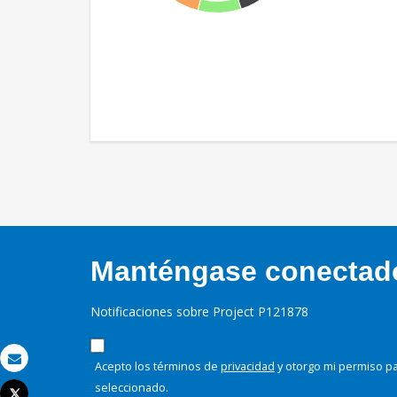
Manténgase conectado,
Notificaciones sobre Project P121878
Acepto los términos de
privacidad
y otorgo mi permiso pa
Correo electrónico
seleccionado.
Tweet