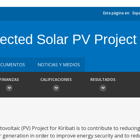
Esta página en:
Esp
nected Solar PV Project
CUMENTOS
NOTICIAS Y MEDIOS
FINANZAS
CALIFICACIONES
RESULTADOS
oltaic (PV) Project for Kiribati is to contribute to reducing 
generation in order to improve energy security and to re