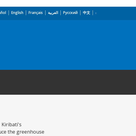
añol
English
Français
العربية
Русский
中文
Kiribati's
duce the greenhouse