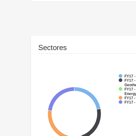
Sectores
FY17 
FY17 
Geoth
FY17 -
Energy
FY17 -
FY17 -