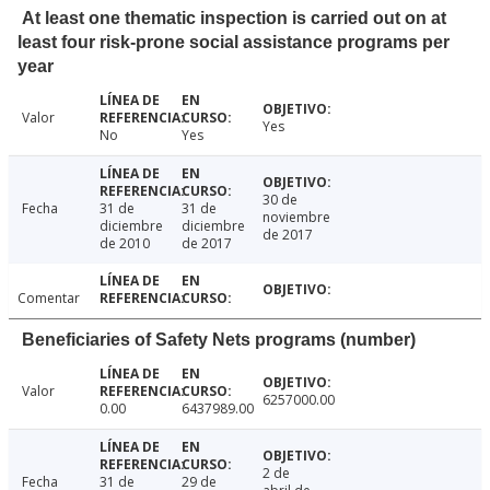
At least one thematic inspection is carried out on at
least four risk-prone social assistance programs per
year
Valor
Yes
No
Yes
30 de
Fecha
31 de
31 de
noviembre
diciembre
diciembre
de 2017
de 2010
de 2017
Comentar
Beneficiaries of Safety Nets programs (number)
Valor
6257000.00
0.00
6437989.00
2 de
Fecha
31 de
29 de