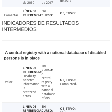
de 2017
de 2010
de 2017
Comentar
INDICADORES DE RESULTADOS
INTERMEDIOS
A central registry with a national database of disabled
persons is in place
A
Disability
central
benefits
Valor
registry
information
Completed.
with a
is
national
scattered
database
acros
of dis