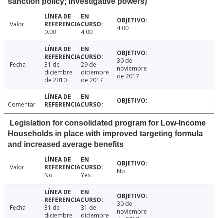
sanction policy; investigative powers)
Valor
4.00
0.00
4.00
30 de
Fecha
31 de
29 de
noviembre
diciembre
diciembre
de 2017
de 2010
de 2017
Comentar
Legislation for consolidated program for Low-Income
Households in place with improved targeting formula
and increased average benefits
Valor
No
No
Yes
30 de
Fecha
31 de
31 de
noviembre
diciembre
diciembre