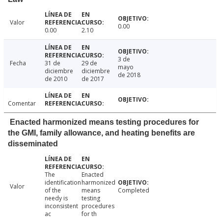
Valor
0.00
0.00
2.10
3 de
Fecha
31 de
29 de
mayo
diciembre
diciembre
de 2018
de 2010
de 2017
Comentar
Enacted harmonized means testing procedures for
the GMI, family allowance, and heating benefits are
disseminated
The
Enacted
identification
harmonized
Valor
of the
means
Completed
needy is
testing
inconsistent
procedures
ac
for th