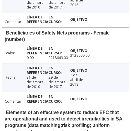
abril de
diciembre
diciembre
2018
de 2010
de 2017
Comentar
Beneficiaries of Safety Nets programs - Female
(number)
Valor
3129000.00
0.00
3218649.00
2 de
Fecha
31 de
29 de
abril de
diciembre
diciembre
2018
de 2010
de 2017
Comentar
Elements of an effective system to reduce EFC that
are operational and used to detect irregularities in SA
programs (data matching;risk profiling; uniform