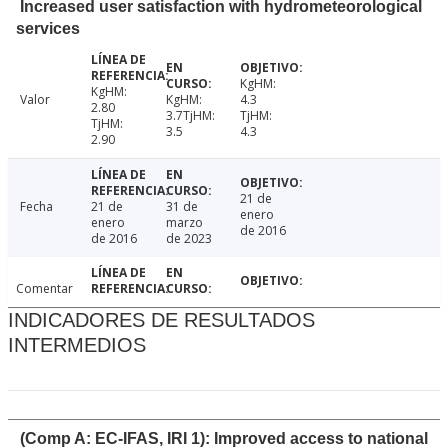
Increased user satisfaction with hydrometeorological
services
KgHM:
KgHM:
Valor
KgHM:
4.3
2.80
3.7TjHM:
TjHM:
TjHM:
3.5
4.3
2.90
21 de
Fecha
21 de
31 de
enero
enero
marzo
de 2016
de 2016
de 2023
Comentar
INDICADORES DE RESULTADOS
INTERMEDIOS
(Comp A: EC-IFAS, IRI 1): Improved access to national