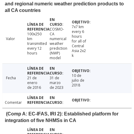
and regional numeric weather prediction products to
all CA countries
7x7 km
COSMO-
every 6
100x250
CA
hours
Valor
km
numerical
for all of
transmitted
weather
Central
every 12
prediction
Asia 2x2
hours
(NWP)
k
model
10 de
Fecha
21 de
31 de
julio de
enero
marzo
2018
de 2016
de 2023
Comentar
(Comp A: EC-IFAS, IRI 2): Established platform for
integration of five NHMSs in CA