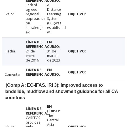
Lack of
A
agreed
Distance
Valor
regional
Learning
approaches
System
on
(DLS)was
knowledge
established
ex
wi
Fecha
21 de
31 de
enero
marzo
de 2016
de 2023
Comentar
(Comp A: EC-IFAS, IRI 3): Improved access to
landslide, mudflow and snowmelt guidance for all CA
countries
The
CARFFGS
Central
provides
Asia
Valor
only