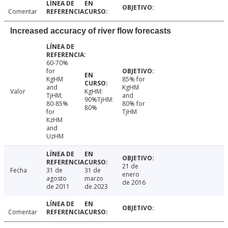
Comentar
Increased accuracy of river flow forecasts
60-70%
for
KgHM
85% for
and
KgHM
Valor
KgHM:
TjHM;
and
90%TjHM:
80-85%
80% for
80%
for
TjHM
KzHM
and
UzHM
21 de
Fecha
31 de
31 de
enero
agosto
marzo
de 2016
de 2011
de 2023
Comentar