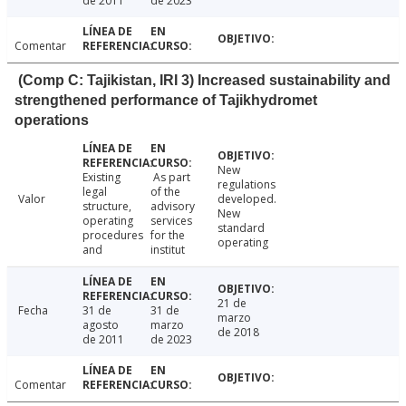
de 2011
de 2023
Comentar
(Comp C: Tajikistan, IRI 3) Increased sustainability and
strengthened performance of Tajikhydromet
operations
New
Existing
As part
regulations
legal
of the
Valor
developed.
structure,
advisory
New
operating
services
standard
procedures
for the
operating
and
institut
21 de
Fecha
31 de
31 de
marzo
agosto
marzo
de 2018
de 2011
de 2023
Comentar