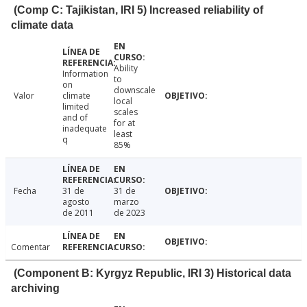
(Comp C: Tajikistan, IRI 5) Increased reliability of
climate data
Ability
Information
to
on
downscale
Valor
climate
local
limited
scales
and of
for at
inadequate
least
q
85%
Fecha
31 de
31 de
agosto
marzo
de 2011
de 2023
Comentar
(Component B: Kyrgyz Republic, IRI 3) Historical data
archiving