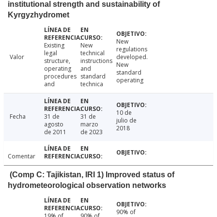
institutional strength and sustainability of
Kyrgyzhydromet
New
Existing
New
regulations
legal
technical
Valor
developed.
structure,
instructions
New
operating
and
standard
procedures
standard
operating
and
technica
10 de
Fecha
31 de
31 de
julio de
agosto
marzo
2018
de 2011
de 2023
Comentar
(Comp C: Tajikistan, IRI 1) Improved status of
hydrometeorological observation networks
90% of
19% of
90% of