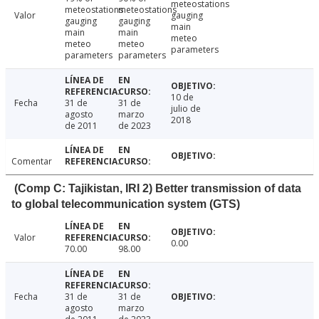
meteostations
meteostations
meteostations
Valor
gauging
gauging
gauging
main
main
main
meteo
meteo
meteo
parameters
parameters
parameters
10 de
Fecha
31 de
31 de
julio de
agosto
marzo
2018
de 2011
de 2023
Comentar
(Comp C: Tajikistan, IRI 2) Better transmission of data
to global telecommunication system (GTS)
Valor
0.00
70.00
98.00
Fecha
31 de
31 de
agosto
marzo