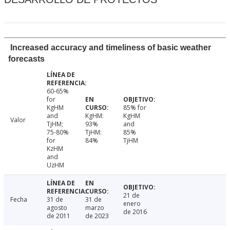
Increased accuracy and timeliness of basic weather
forecasts
60-65%
for
KgHM
85% for
and
KgHM:
KgHM
Valor
TjHM;
93%
and
75-80%
TjHM:
85%
for
84%
TjHM
KzHM
and
UzHM
21 de
Fecha
31 de
31 de
enero
agosto
marzo
de 2016
de 2011
de 2023