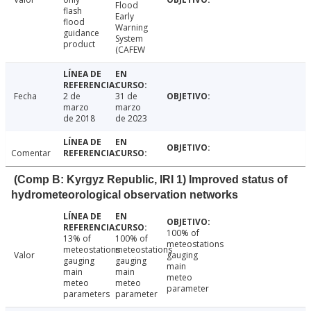
Flood
flash
Early
flood
Warning
guidance
System
product
(CAFEW
Fecha
2 de
31 de
marzo
marzo
de 2018
de 2023
Comentar
(Comp B: Kyrgyz Republic, IRI 1) Improved status of
hydrometeorological observation networks
100% of
13% of
100% of
meteostations
meteostations
meteostations
Valor
gauging
gauging
gauging
main
main
main
meteo
meteo
meteo
parameter
parameters
parameter