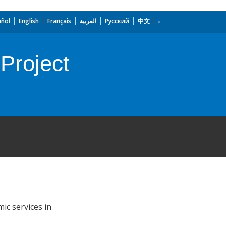
añol
English
Français
العربية
Русский
中文
Project
ic services in