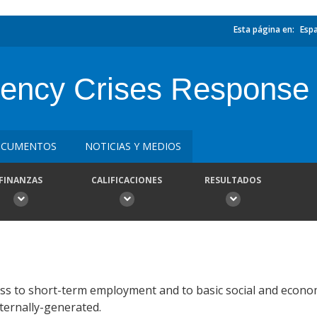
Esta página en:
Esp
ency Crises Response 
CUMENTOS
NOTICIAS Y MEDIOS
FINANZAS
CALIFICACIONES
RESULTADOS
cess to short-term employment and to basic social and econom
nternally-generated.