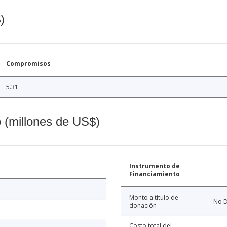
)
Compromisos
5.31
o (millones de US$)
Instrumento de
Financiamiento
Monto a título de
No D
donación
Costo total del