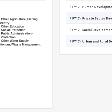
FY17 - Human Developme
FY17 - Private Sector D
 Other Agriculture, Fishing
orestry
- Other Education
FY17 - Social Developme
 Social Protection
 Public Administration -
 Protection
- Other Water Supply,
FY17 - Urban and Rural 
ation and Waste Management