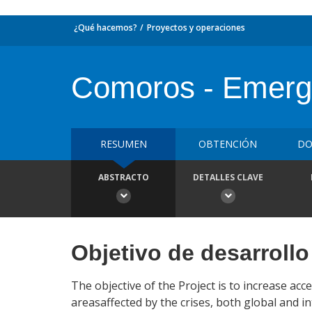
¿Qué hacemos?
Proyectos y operaciones
Comoros - Emerg
RESUMEN
OBTENCIÓN
DO
ABSTRACTO
DETALLES CLAVE
Objetivo de desarrollo
The objective of the Project is to increase ac
areasaffected by the crises, both global and i