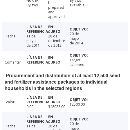
No CSF
Bylaws
been
Bylaws
available
prepared
and
approved
20 de
Fecha
11 de
28 de
mayo
mayo
diciembre
de 2014
de 2011
de 2012
Target
Comentar
achieved.
Procurement and distribution of at least 12,500 seed
and fertilizer assistance packages to individual
households in the selected regions
Valor
12500.00
0.00
348028.00
20 de
Fecha
11 de
28 de
mayo