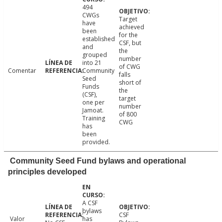
494
CWGs
Target
have
achieved
been
for the
established
CSF, but
and
the
grouped
number
into 21
of CWG
Comentar
Community
falls
Seed
short of
Funds
the
(CSF),
target
one per
number
Jamoat.
of 800
Training
CWG
has
been
provided.
Community Seed Fund bylaws and operational
principles developed
A CSF
bylaws
CSF
Valor
has