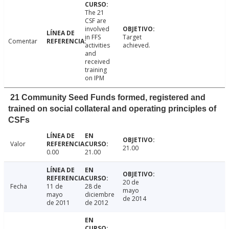
The 21
CSF are
involved
in FFS
Target
Comentar
activities
achieved.
and
received
training
on IPM
21 Community Seed Funds formed, registered and
trained on social collateral and operating principles of
CSFs
Valor
21.00
0.00
21.00
20 de
Fecha
11 de
28 de
mayo
mayo
diciembre
de 2014
de 2011
de 2012