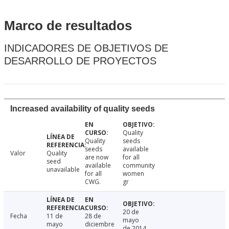
Marco de resultados
INDICADORES DE OBJETIVOS DE
DESARROLLO DE PROYECTOS
Increased availability of quality seeds
Quality
Quality
seeds
seeds
available
Valor
Quality
are now
for all
seed
available
community
unavailable
for all
women
CWG.
gr
20 de
Fecha
11 de
28 de
mayo
mayo
diciembre
de 2014