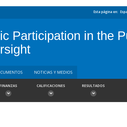
Esta página en:
Esp
c Participation in the P
sight
CUMENTOS
NOTICIAS Y MEDIOS
FINANZAS
CALIFICACIONES
RESULTADOS