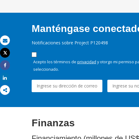
Manténgase conectado,
Notificaciones sobre Project P120498
Correo electrónico
Tweet
Imprimir
Acepto los términos de
privacidad
y otorgo mi permiso pa
seleccionado.
Share
Share
Finanzas
Financiamiento (millones de US$