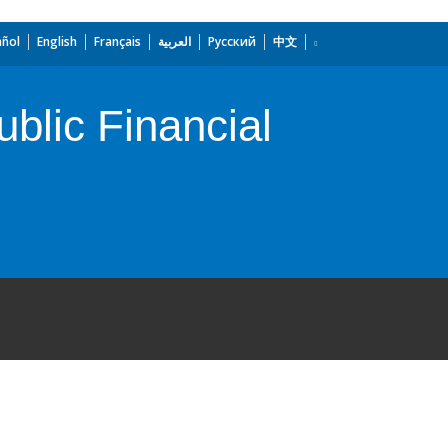
añol
English
Français
العربية
Русский
中文
ublic Financial