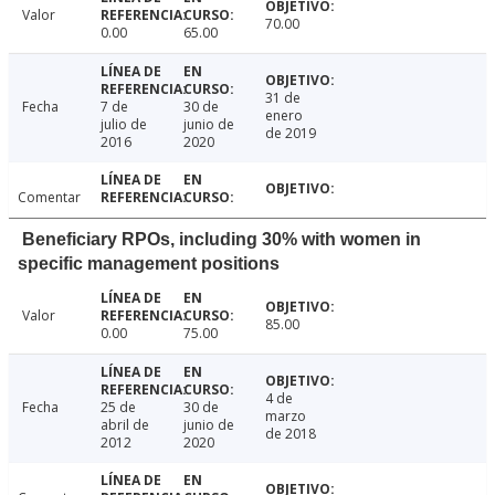
Valor
70.00
0.00
65.00
31 de
Fecha
7 de
30 de
enero
julio de
junio de
de 2019
2016
2020
Comentar
Beneficiary RPOs, including 30% with women in
specific management positions
Valor
85.00
0.00
75.00
4 de
Fecha
25 de
30 de
marzo
abril de
junio de
de 2018
2012
2020