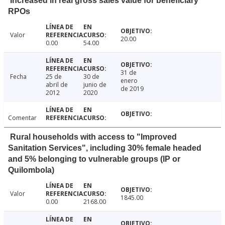
Increased in real gross sales value for beneficiary
RPOs
Valor
20.00
0.00
54.00
31 de
Fecha
25 de
30 de
enero
abril de
junio de
de 2019
2012
2020
Comentar
Rural households with access to "Improved
Sanitation Services", including 30% female headed
and 5% belonging to vulnerable groups (IP or
Quilombola)
Valor
1845.00
0.00
2168.00