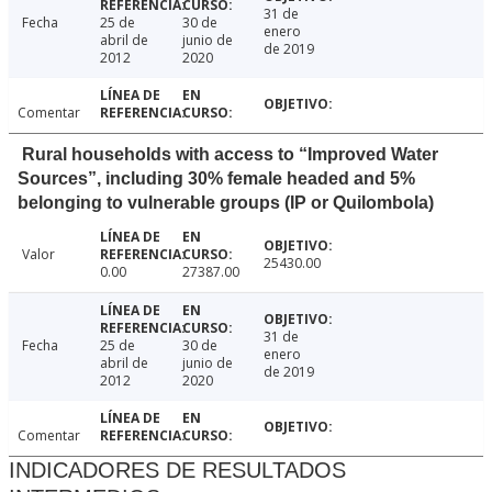
31 de
Fecha
25 de
30 de
enero
abril de
junio de
de 2019
2012
2020
Comentar
Rural households with access to “Improved Water
Sources”, including 30% female headed and 5%
belonging to vulnerable groups (IP or Quilombola)
Valor
25430.00
0.00
27387.00
31 de
Fecha
25 de
30 de
enero
abril de
junio de
de 2019
2012
2020
Comentar
INDICADORES DE RESULTADOS