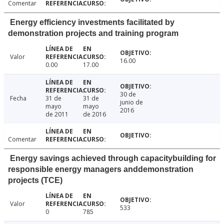
Comentar
Energy efficiency investments facilitated by
demonstration projects and training program
Valor
16.00
0.00
17.00
30 de
Fecha
31 de
31 de
junio de
mayo
mayo
2016
de 2011
de 2016
Comentar
Energy savings achieved through capacitybuilding for
responsible energy managers anddemonstration
projects (TCE)
Valor
533
0
785