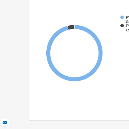
F
G
F
E
Correo electrónico