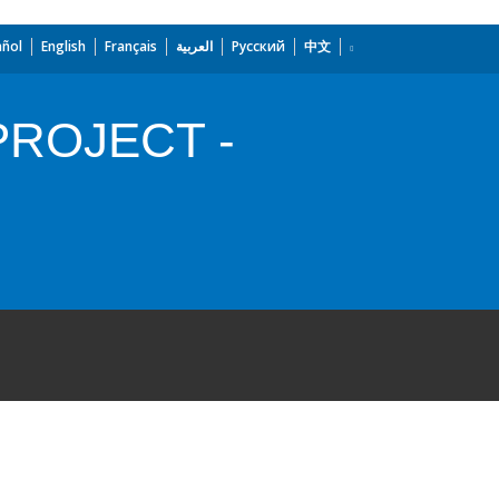
añol
English
Français
العربية
Русский
中文
ROJECT -