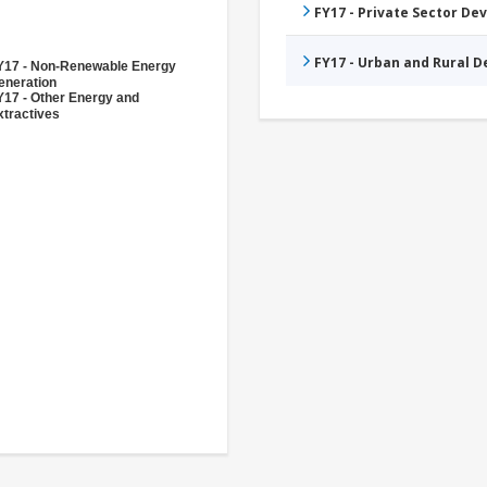
FY17 - Private Sector D
FY17 - Urban and Rural 
Y17 - Non-Renewable Energy
eneration
Y17 - Other Energy and
xtractives