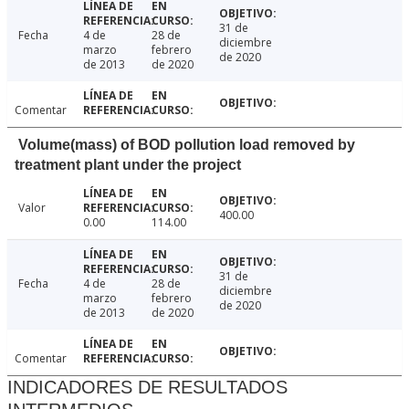
31 de
Fecha
4 de
28 de
diciembre
marzo
febrero
de 2020
de 2013
de 2020
Comentar
Volume(mass) of BOD pollution load removed by
treatment plant under the project
Valor
400.00
0.00
114.00
31 de
Fecha
4 de
28 de
diciembre
marzo
febrero
de 2020
de 2013
de 2020
Comentar
INDICADORES DE RESULTADOS