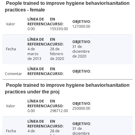
People trained to improve hygiene behavior/sanitation
practices - female
Valor
127000.00
0.00
155330.00
31 de
Fecha
4 de
28 de
diciembre
marzo
febrero
de 2020
de 2013
de 2020
Comentar
People trained to improve hygiene behavior/sanitation
practices under the proj
Valor
250000.00
0.00
298712.00
31 de
Fecha
4 de
28 de
diciembre