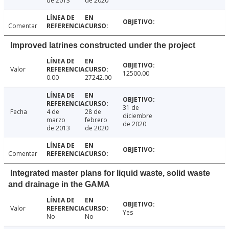
de 2013
de 2020
Comentar
Improved latrines constructed under the project
Valor
12500.00
0.00
27242.00
31 de
Fecha
4 de
28 de
diciembre
marzo
febrero
de 2020
de 2013
de 2020
Comentar
Integrated master plans for liquid waste, solid waste
and drainage in the GAMA
Valor
Yes
No
No