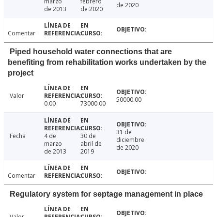
marzo
febrero
de 2020
de 2013
de 2020
Comentar
Piped household water connections that are
benefiting from rehabilitation works undertaken by the
project
Valor
50000.00
0.00
73000.00
31 de
Fecha
4 de
30 de
diciembre
marzo
abril de
de 2020
de 2013
2019
Comentar
Regulatory system for septage management in place
Valor