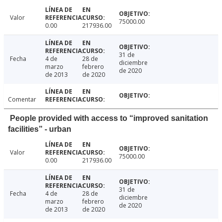
Valor
75000.00
0.00
217936.00
31 de
Fecha
4 de
28 de
diciembre
marzo
febrero
de 2020
de 2013
de 2020
Comentar
People provided with access to “improved sanitation
facilities” - urban
Valor
75000.00
0.00
217936.00
31 de
Fecha
4 de
28 de
diciembre
marzo
febrero
de 2020
de 2013
de 2020