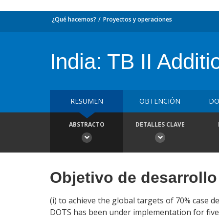
¿Qué hacemos?
Proyectos y operaciones
India: TB II Addit
RESUMEN
OBTENCIÓN
DO
ABSTRACTO
DETALLES CLAVE
Objetivo de desarrollo
(i) to achieve the global targets of 70% case d
DOTS has been under implementation for five o