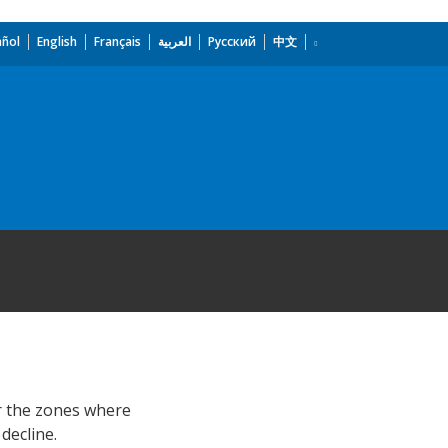
añol
English
Français
العربية
Русский
中文
for the zones where
decline.