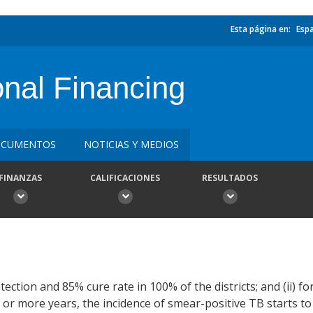
Esta página en:
Esp
ional Financing
CUMENTOS
NOTICIAS Y MEDIOS
FINANZAS
CALIFICACIONES
RESULTADOS
etection and 85% cure rate in 100% of the districts; and (ii) 
r more years, the incidence of smear-positive TB starts to 