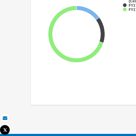
(Cen
FY1
FY17
Correo electrónico
Tweet
Imprimir