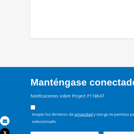
Manténgase conectado,
Notificaciones sobre Project P118647
Acepto los términos de
privacidad
y otorgo mi permiso pa
seleccionado.
Correo electrónico
Tweet