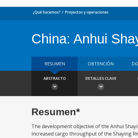
¿Qué hacemos?
Proyectos y operaciones
China: Anhui Sha
RESUMEN
OBTENCIÓN
DO
ABSTRACTO
DETALLES CLAVE
Resumen*
The development objective of the Anhui Shayi
increased cargo throughput of the Shaying Ri