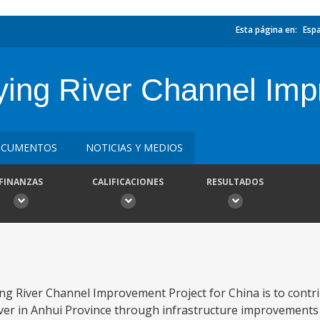
Esta página en:
Esp
ying River Channel Imp
CUMENTOS
NOTICIAS Y MEDIOS
FINANZAS
CALIFICACIONES
RESULTADOS
ng River Channel Improvement Project for China is to contri
ver in Anhui Province through infrastructure improvements