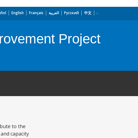
añol
English
Français
العربية
Русский
中文
rovement Project
bute to the
 and capacity