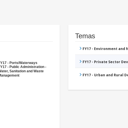
Temas
FY17 - Environment and
FY17 - Private Sector D
FY17 - Ports/Waterways
Y17 - Public Administration -
ater, Sanitation and Waste
FY17 - Urban and Rural 
Management