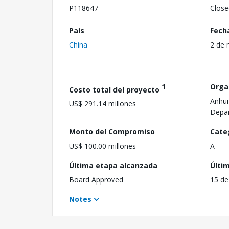
P118647
Close
País
Fech
China
2 de 
1
Orga
Costo total del proyecto
Anhui
US$ 291.14 millones
Depa
Monto del Compromiso
Cate
US$ 100.00 millones
A
Última etapa alcanzada
Últi
Board Approved
15 de
Notes