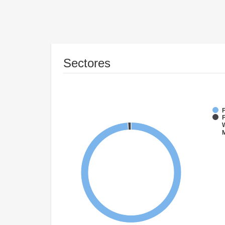
Sectores
F
W