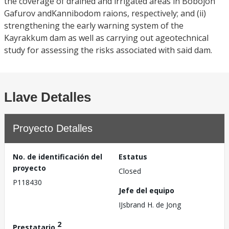
the coverage of drained and irrigated areas in Bobojon
Gafurov andKannibodom raions, respectively; and (ii)
strengthening the early warning system of the
Kayrakkum dam as well as carrying out ageotechnical
study for assessing the risks associated with said dam.
Llave Detalles
Proyecto Detalles
No. de identificación del
Estatus
proyecto
Closed
P118430
Jefe del equipo
IJsbrand H. de Jong
2
Prestatario