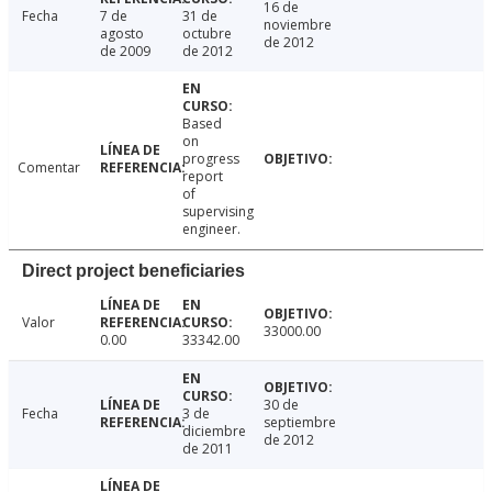
16 de
Fecha
7 de
31 de
noviembre
agosto
octubre
de 2012
de 2009
de 2012
Based
on
progress
Comentar
report
of
supervising
engineer.
Direct project beneficiaries
Valor
33000.00
0.00
33342.00
30 de
Fecha
3 de
septiembre
diciembre
de 2012
de 2011