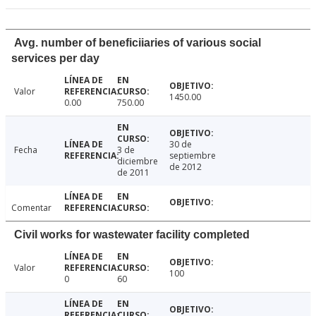
Avg. number of beneficiiaries of various social
services per day
Valor
1450.00
0.00
750.00
30 de
Fecha
3 de
septiembre
diciembre
de 2012
de 2011
Comentar
Civil works for wastewater facility completed
Valor
100
0
60