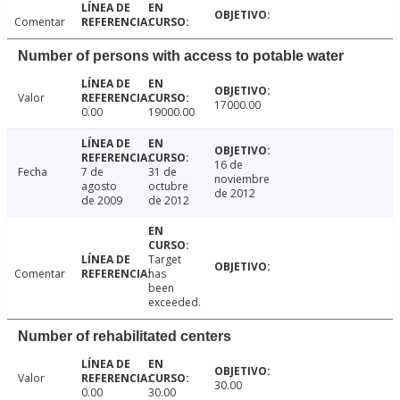
Comentar
Number of persons with access to potable water
Valor
17000.00
0.00
19000.00
16 de
Fecha
7 de
31 de
noviembre
agosto
octubre
de 2012
de 2009
de 2012
Target
Comentar
has
been
exceeded.
Number of rehabilitated centers
Valor
30.00
0.00
30.00