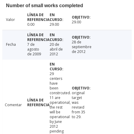
Number of small works completed
Valor
29.00
0.00
29.00
28 de
Fecha
7 de
20 de
septiembre
agosto
abril de
de 2012
de 2009
2012
29
centers
have
been
constrcuted.
original
11 are
target
operational,
was
Comentar
the rest
revised
will be
from 35
operational
to 29.
by June
2012
pending