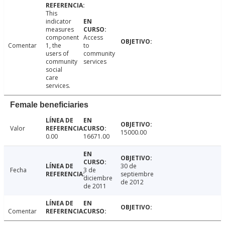
This
indicator
measures
component
Access
Comentar
1, the
to
users of
community
community
services
social
care
services.
Female beneficiaries
Valor
15000.00
0.00
16671.00
30 de
Fecha
3 de
septiembre
diciembre
de 2012
de 2011
Comentar