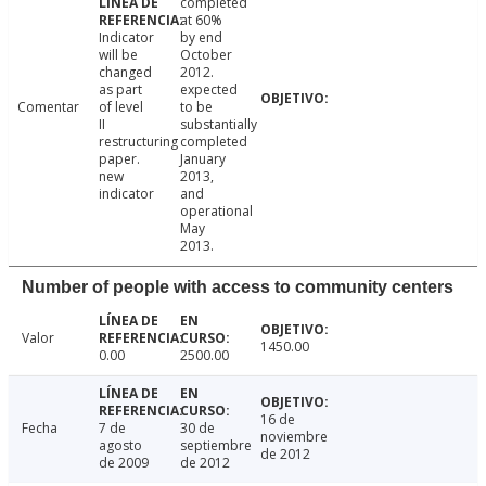
completed
at 60%
Indicator
by end
will be
October
changed
2012.
as part
expected
Comentar
of level
to be
II
substantially
restructuring
completed
paper.
January
new
2013,
indicator
and
operational
May
2013.
Number of people with access to community centers
Valor
1450.00
0.00
2500.00
16 de
Fecha
7 de
30 de
noviembre
agosto
septiembre
de 2012
de 2009
de 2012