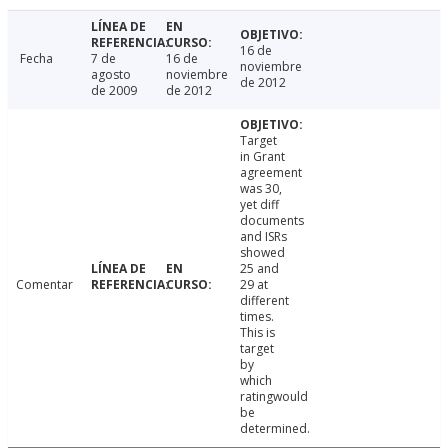
16 de
Fecha
7 de
16 de
noviembre
agosto
noviembre
de 2012
de 2009
de 2012
Target
in Grant
agreement
was 30,
yet diff
documents
and ISRs
showed
25 and
Comentar
29 at
different
times.
This is
target
by
which
ratingwould
be
determined.