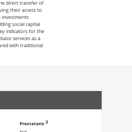
e direct transfer of
ing their access to
e investments
ing social capital
y indicators for the
 basic services as a
red with traditional
2
Prestatario
N/A