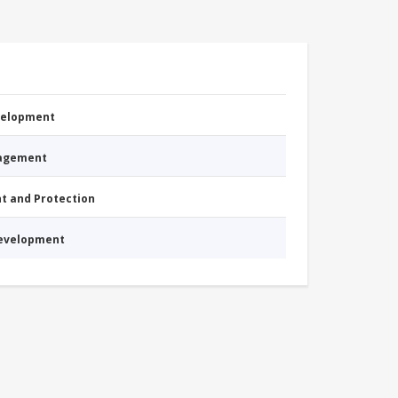
evelopment
nagement
nt and Protection
Development