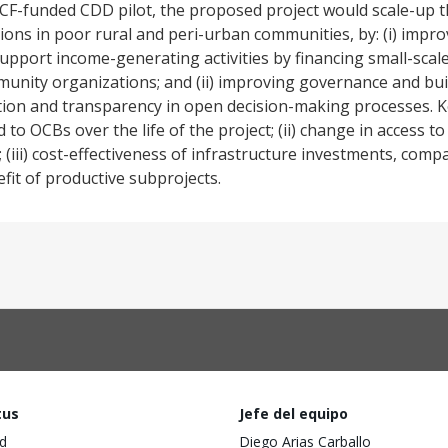
PCF-funded CDD pilot, the proposed project would scale-up th
ons in poor rural and peri-urban communities, by: (i) improv
support income-generating activities by financing small-scal
ty organizations; and (ii) improving governance and build
ation and transparency in open decision-making processes. Ke
 to OCBs over the life of the project; (ii) change in access to
iii) cost-effectiveness of infrastructure investments, compa
efit of productive subprojects.
tus
Jefe del equipo
d
Diego Arias Carballo