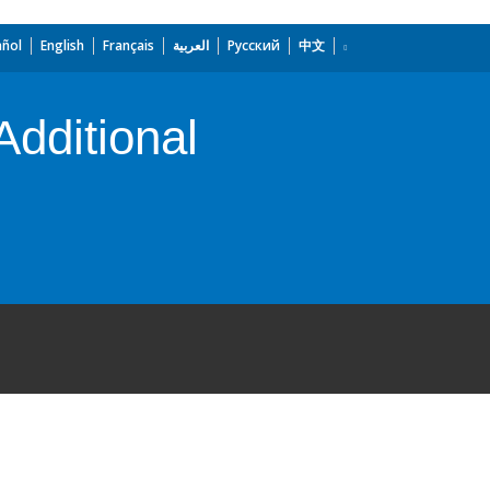
añol
English
Français
العربية
Русский
中文
dditional