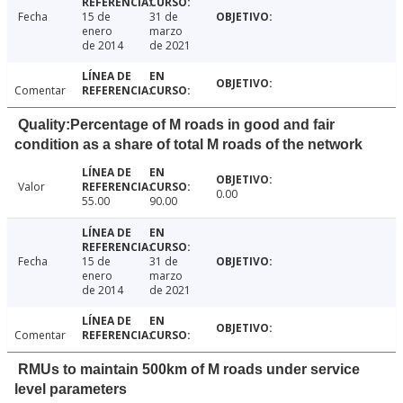
Fecha
15 de
31 de
enero
marzo
de 2014
de 2021
Comentar
Quality:Percentage of M roads in good and fair
condition as a share of total M roads of the network
Valor
0.00
55.00
90.00
Fecha
15 de
31 de
enero
marzo
de 2014
de 2021
Comentar
RMUs to maintain 500km of M roads under service
level parameters