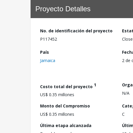
Proyecto Detalles
No. de identificación del proyecto
Esta
P117452
Close
País
Fech
Jamaica
2 de 
1
Orga
Costo total del proyecto
N/A
US$ 0.35 millones
Monto del Compromiso
Cate
US$ 0.35 millones
C
Última etapa alcanzada
Últi