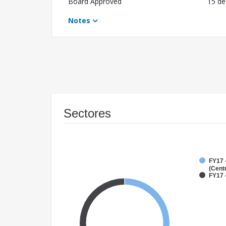
Board Approved
15 de
Notes
Sectores
FY17 
(Cent
FY17 