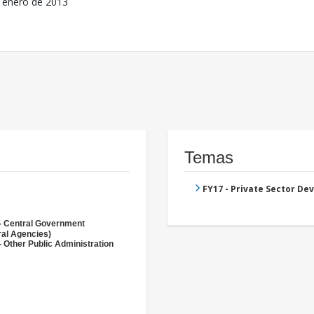
 enero de 2013
Temas
FY17 - Private Sector D
- Central Government
ral Agencies)
- Other Public Administration