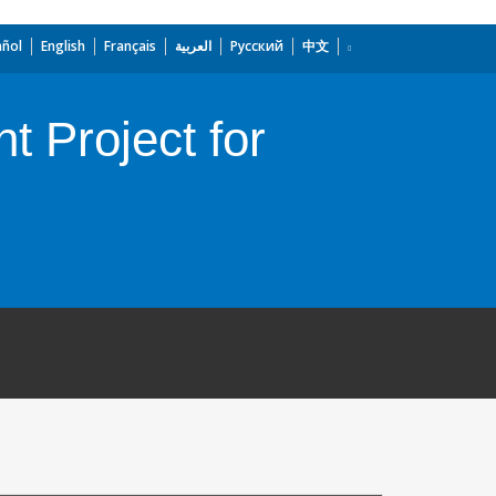
añol
English
Français
العربية
Русский
中文
t Project for