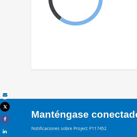
Correo electrónico
Tweet
Manténgase conectado,
Imprimir
Share
Notificaciones sobre Project P117452
Share