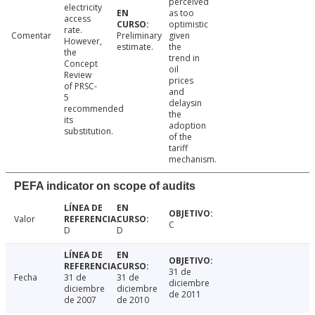
perceived
electricity
as too
access
optimistic
rate.
Comentar
Preliminary
given
However,
estimate.
the
the
trend in
Concept
oil
Review
prices
of PRSC-
and
5
delaysin
recommended
the
its
adoption
substitution.
of the
tariff
mechanism.
PEFA indicator on scope of audits
Valor
C
D
D
31 de
Fecha
31 de
31 de
diciembre
diciembre
diciembre
de 2011
de 2007
de 2010