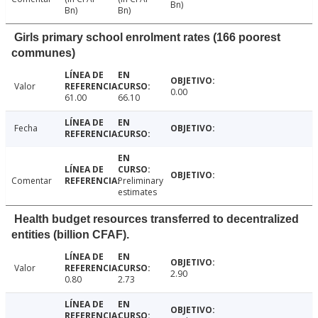
Bn)
Bn)
Bn)
Girls primary school enrolment rates (166 poorest
communes)
Valor
0.00
61.00
66.10
Fecha
Comentar
Preliminary
estimates
Health budget resources transferred to decentralized
entities (billion CFAF).
Valor
2.90
0.80
2.73