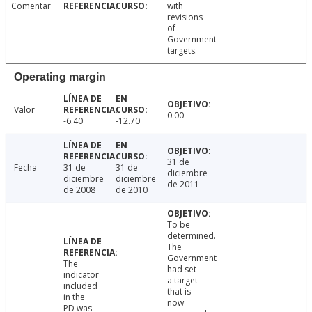
Comentar
with
revisions
of
Government
targets.
Operating margin
Valor
0.00
-6.40
-12.70
31 de
Fecha
31 de
31 de
diciembre
diciembre
diciembre
de 2011
de 2008
de 2010
To be
determined.
The
Government
The
had set
indicator
a target
included
that is
in the
now
PD was