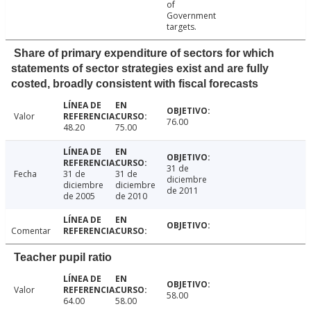
of
Government
targets.
Share of primary expenditure of sectors for which
statements of sector strategies exist and are fully
costed, broadly consistent with fiscal forecasts
Valor
76.00
48.20
75.00
31 de
Fecha
31 de
31 de
diciembre
diciembre
diciembre
de 2011
de 2005
de 2010
Comentar
Teacher pupil ratio
Valor
58.00
64.00
58.00