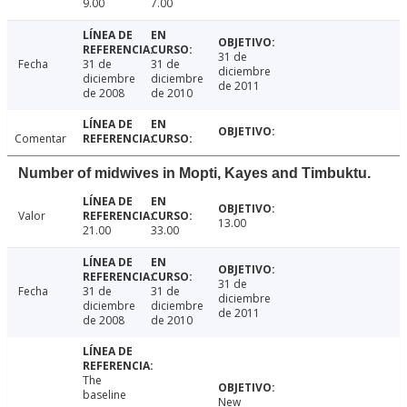
9.00
7.00
31 de
Fecha
31 de
31 de
diciembre
diciembre
diciembre
de 2011
de 2008
de 2010
Comentar
Number of midwives in Mopti, Kayes and Timbuktu.
Valor
13.00
21.00
33.00
31 de
Fecha
31 de
31 de
diciembre
diciembre
diciembre
de 2011
de 2008
de 2010
The
baseline
New