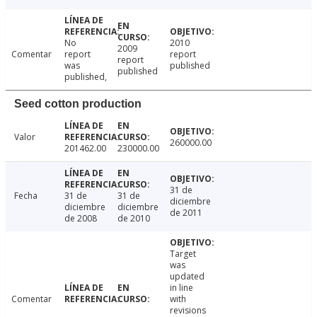
No
2010
2009
Comentar
report
report
report
was
published
published
published,
Seed cotton production
Valor
260000.00
201462.00
230000.00
31 de
Fecha
31 de
31 de
diciembre
diciembre
diciembre
de 2011
de 2008
de 2010
Target
was
updated
in line
Comentar
with
revisions