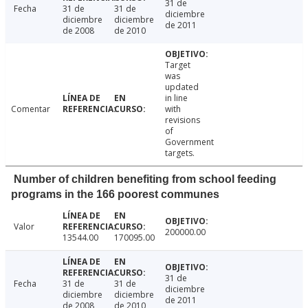
31 de
Fecha
31 de
31 de
diciembre
diciembre
diciembre
de 2011
de 2008
de 2010
Target
was
updated
in line
Comentar
with
revisions
of
Government
targets.
Number of children benefiting from school feeding
programs in the 166 poorest communes
Valor
200000.00
13544.00
170095.00
31 de
Fecha
31 de
31 de
diciembre
diciembre
diciembre
de 2011
de 2008
de 2010