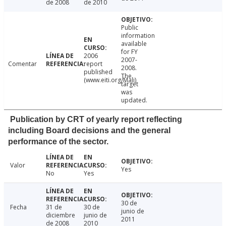
de 2008
de 2010
Public
information
available
for FY
2006
2007-
Comentar
report
2008.
published
The
(www.eiti.org/Mali)
target
was
updated.
Publication by CRT of yearly report reflecting
including Board decisions and the general
performance of the sector.
Valor
Yes
No
Yes
30 de
Fecha
31 de
30 de
junio de
diciembre
junio de
2011
de 2008
2010