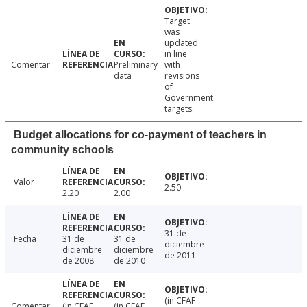
Target
was
updated
in line
Comentar
Preliminary
with
data
revisions
of
Government
targets.
Budget allocations for co-payment of teachers in
community schools
Valor
2.50
2.20
2.00
31 de
Fecha
31 de
31 de
diciembre
diciembre
diciembre
de 2011
de 2008
de 2010
(in CFAF
Comentar
(in CFAF
(in CFAF