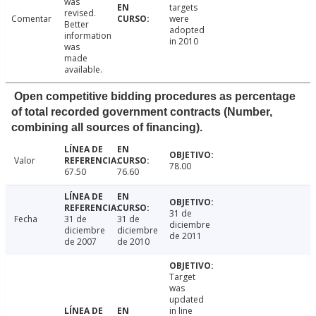
was
targets
revised.
Comentar
were
Better
adopted
information
in 2010
was
made
available.
Open competitive bidding procedures as percentage
of total recorded government contracts (Number,
combining all sources of financing).
Valor
78.00
67.50
76.60
31 de
Fecha
31 de
31 de
diciembre
diciembre
diciembre
de 2011
de 2007
de 2010
Target
was
updated
in line