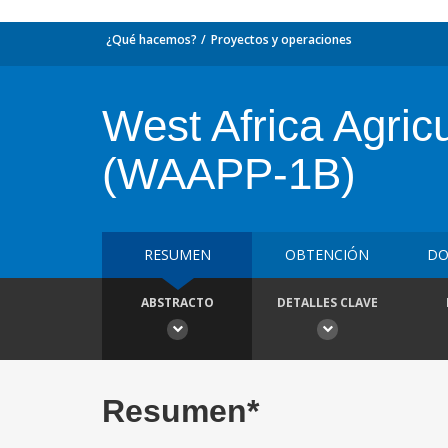
¿Qué hacemos?
Proyectos y operaciones
West Africa Agric
(WAAPP-1B)
RESUMEN
OBTENCIÓN
DO
ABSTRACTO
DETALLES CLAVE
Resumen*