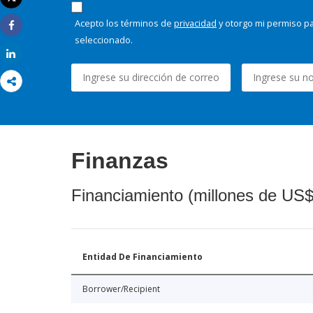
Imprimir
Acepto los términos de
privacidad
y otorgo mi permiso pa
Share
seleccionado.
Share
Finanzas
Financiamiento (millones de US$
Entidad De Financiamiento
Borrower/Recipient