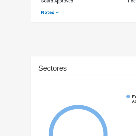
Board Approved
11 de
Notes
Sectores
FY
Ag