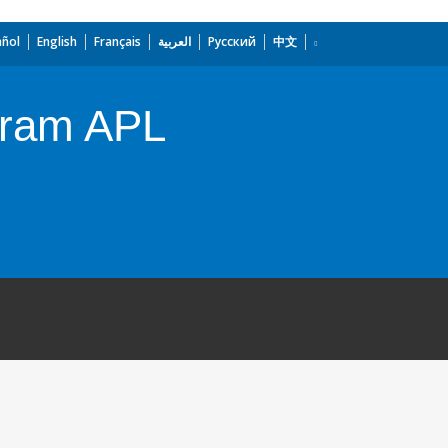
añol
English
Français
العربية
Русский
中文
ogram APL