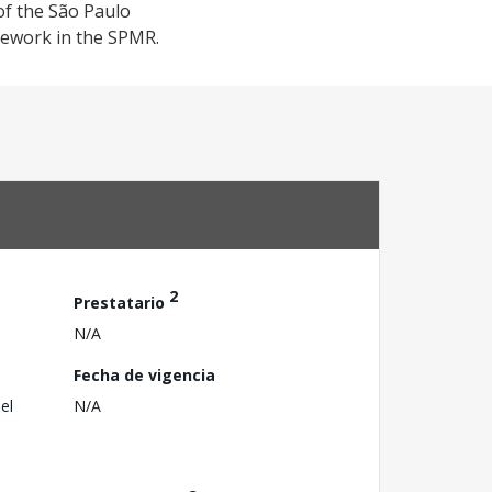
of the São Paulo
mework in the SPMR.
2
Prestatario
N/A
Fecha de vigencia
el
N/A