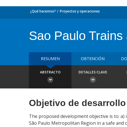
¿Qué hacemos?
Proyectos y operaciones
Sao Paulo Trains 
RESUMEN
OBTENCIÓN
DO
ABSTRACTO
DETALLES CLAVE
Objetivo de desarrollo
The proposed development objective is to: a) i
São Paulo Metropolitan Region in a safe and c