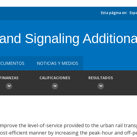
Esta página en:
Esp
and Signaling Additiona
CUMENTOS
NOTICIAS Y MEDIOS
FINANZAS
CALIFICACIONES
RESULTADOS
mprove the level-of-service provided to the urban rail trans
ost-efficient manner by increasing the peak-hour and off-p