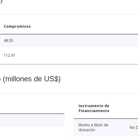
Compromisos
48.55
112.91
o (millones de US$)
Instrumento de
Financiamiento
Monto a título de
No D
donación