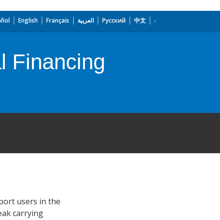
añol
English
Français
العربية
Русский
中文
l Financing
port users in the
eak carrying