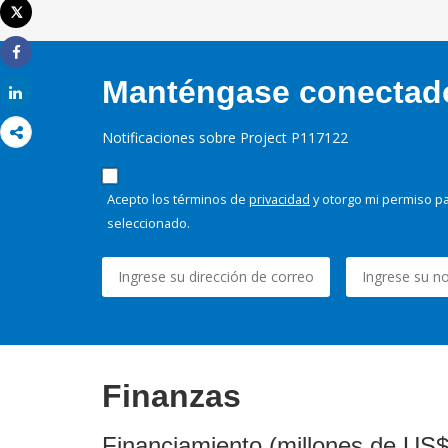
Tweet
Imprimir
Share
Manténgase conectado,
Share
Notificaciones sobre Project P117122
Acepto los términos de
privacidad
y otorgo mi permiso pa
seleccionado.
Finanzas
Financiamiento (millones de US$