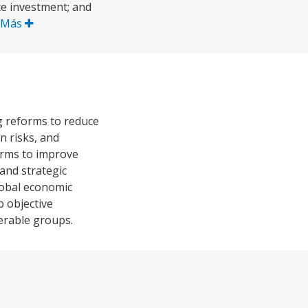
te investment; and
 Más
g reforms to reduce
n risks, and
orms to improve
 and strategic
lobal economic
p objective
nerable groups.