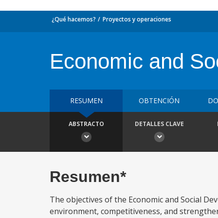
¿Qué hacemos?
Proyectos y operaciones
Economic and Soc
RESUMEN
OBTENCIÓN
DO
ABSTRACTO
DETALLES CLAVE
Resumen*
The objectives of the Economic and Social De
environment, competitiveness, and strengthen 