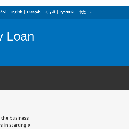
añol
English
Français
العربية
Русский
中文
y Loan
 the business
 in starting a