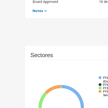
Board Approved
16 de
Notes
Sectores
FY1
(Ce
FY1
FY1
FY1
Ser