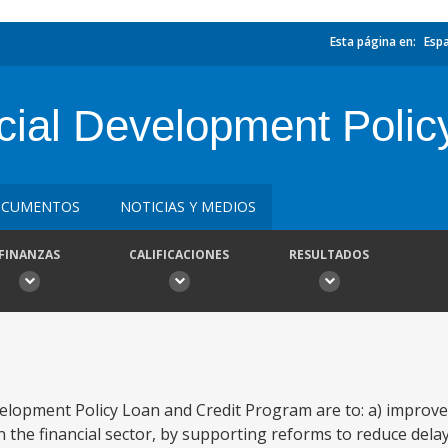
Esta página en:
Esp
ial Development Polic
CUMENTOS
NOTICIAS Y MEDIOS
FINANZAS
CALIFICACIONES
RESULTADOS
velopment Policy Loan and Credit Program are to: a) improve
the financial sector, by supporting reforms to reduce delays