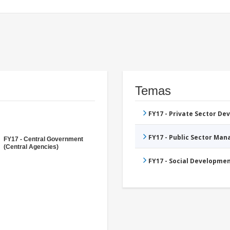
Temas
FY17 - Private Sector D
FY17 - Public Sector Ma
FY17 - Central Government
(Central Agencies)
FY17 - Social Developme