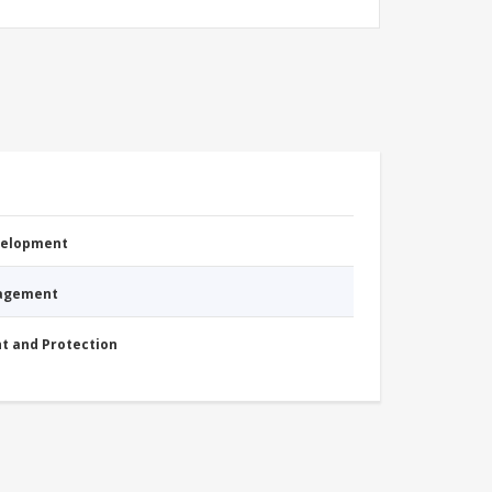
evelopment
nagement
nt and Protection