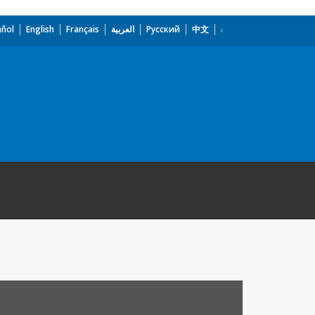
añol
English
Français
العربية
Русский
中文