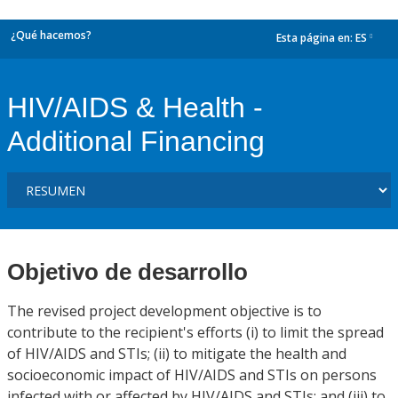
¿Qué hacemos?
Esta página en:
ES
dropdown
HIV/AIDS & Health -
Additional Financing
Objetivo de desarrollo
The revised project development objective is to
contribute to the recipient's efforts (i) to limit the spread
of HIV/AIDS and STIs; (ii) to mitigate the health and
socioeconomic impact of HIV/AIDS and STIs on persons
infected with or affected by HIV/AIDS and STIs; and (iii) to