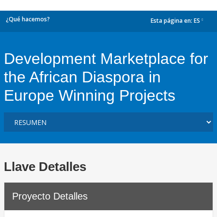
¿Qué hacemos?
Esta página en:
ES
dropdown
Development Marketplace for
the African Diaspora in
Europe Winning Projects
Llave Detalles
Proyecto Detalles