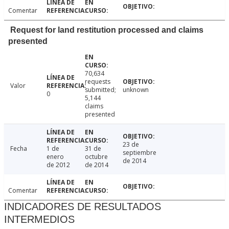
Comentar
Request for land restitution processed and claims
presented
70,634
requests
Valor
submitted;
unknown
0
5,144
claims
presented
23 de
Fecha
1 de
31 de
septiembre
enero
octubre
de 2014
de 2012
de 2014
Comentar
INDICADORES DE RESULTADOS
INTERMEDIOS