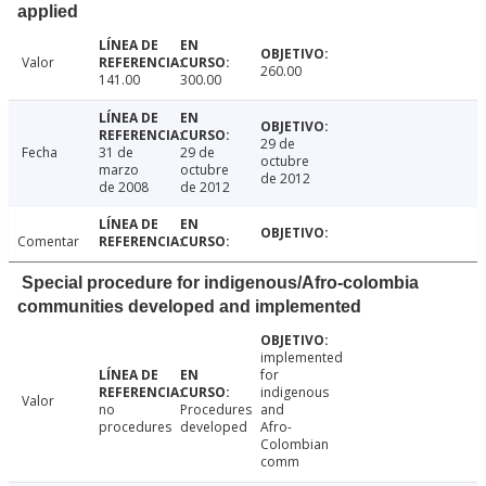
applied
Valor
260.00
141.00
300.00
29 de
Fecha
31 de
29 de
octubre
marzo
octubre
de 2012
de 2008
de 2012
Comentar
Special procedure for indigenous/Afro-colombia
communities developed and implemented
implemented
for
indigenous
Valor
no
Procedures
and
procedures
developed
Afro-
Colombian
comm