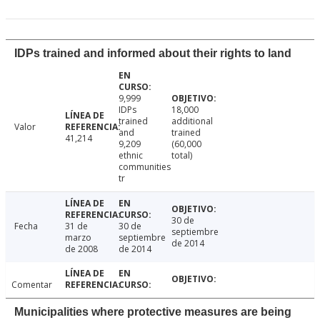
IDPs trained and informed about their rights to land
9,999
IDPs
18,000
trained
additional
Valor
and
trained
41,214
9,209
(60,000
ethnic
total)
communities
tr
30 de
Fecha
31 de
30 de
septiembre
marzo
septiembre
de 2014
de 2008
de 2014
Comentar
Municipalities where protective measures are being