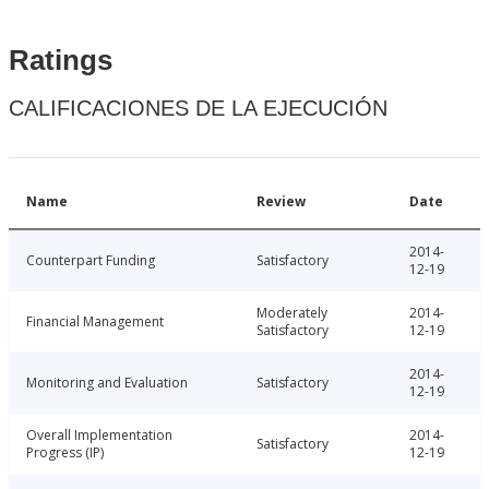
Ratings
CALIFICACIONES DE LA EJECUCIÓN
Name
Review
Date
2014-
Counterpart Funding
Satisfactory
12-19
Moderately
2014-
Financial Management
Satisfactory
12-19
2014-
Monitoring and Evaluation
Satisfactory
12-19
Overall Implementation
2014-
Satisfactory
Progress (IP)
12-19