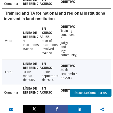
Comentar
Training and TA for national and regional institutions
involved in land restitution
Training
continues
3,155
for
Valor
4
staff of
judges
institutions
institutions
and
trained
involved
legal
trained
community,
30 de
Fecha
31 de
30 de
septiembre
marzo
septiembre
de 2014
de 2008
de 2014
Comentar
Encuesta/Comentarios