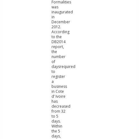
Formalities
was
inaugurated
in
December
2012.
According
to the
DB2014
report,
the
number
of
daysrequired
to
register
a
business
in Cote
d’ Ivoire
has
decreased
from 32
to 5
days.
Within
the 5
days,