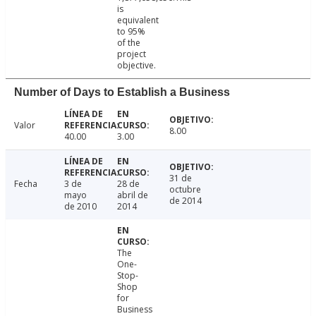
is
equivalent
to 95%
of the
project
objective.
Number of Days to Establish a Business
Valor
8.00
40.00
3.00
31 de
Fecha
3 de
28 de
octubre
mayo
abril de
de 2014
de 2010
2014
The
One-
Stop-
Shop
for
Business