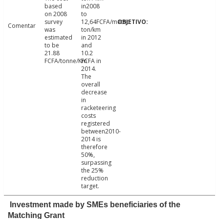
based
in2008
on 2008
to
survey
12,64FCFA/metric
Comentar
was
ton/km
estimated
in 2012
to be
and
21.88
10.2
FCFA/tonne/Km
FCFA in
2014.
The
overall
decrease
in
racketeering
costs
registered
between2010-
2014 is
therefore
50%,
surpassing
the 25%
reduction
target.
Investment made by SMEs beneficiaries of the
Matching Grant