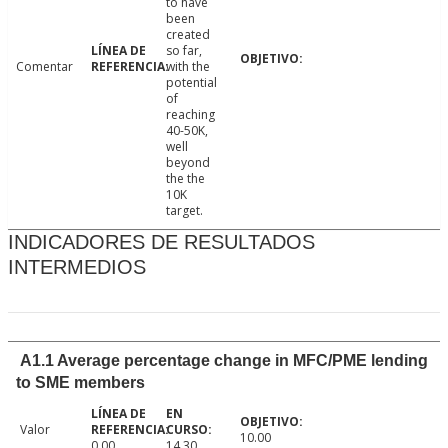
to have
been
created
so far,
Comentar
with the
potential
of
reaching
40-50K,
well
beyond
the the
10K
target.
INDICADORES DE RESULTADOS
INTERMEDIOS
A1.1 Average percentage change in MFC/PME lending
to SME members
Valor
10.00
0.00
14.30