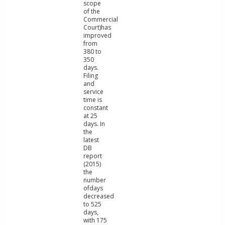
scope
of the
Commercial
Court)has
improved
from
380 to
350
days.
Filing
and
service
time is
constant
at 25
days. In
the
latest
DB
report
(2015)
the
number
ofdays
decreased
to 525
days,
with 175