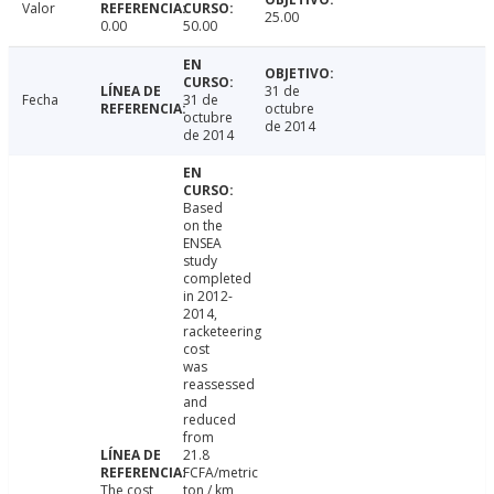
Valor
25.00
0.00
50.00
31 de
Fecha
31 de
octubre
octubre
de 2014
de 2014
Based
on the
ENSEA
study
completed
in 2012-
2014,
racketeering
cost
was
reassessed
and
reduced
from
21.8
FCFA/metric
The cost
ton / km