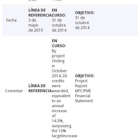
31 de
Fecha
3 de
31 de
octubre
mayo
octubre
de 2014
de 2010
de 2014
By
project
closing
in
October
2014, 26
credits
Project
were
Report
Comentar
awarded,
MFC/PME
equivalent
Financial
to an
Statement
annual
increase
of
14.3%,
surpassing
the 10%
targetincrease