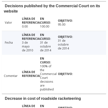
Decisions published by the Commercial Court on its
website
Valor
95.00
0.00
100.00
31 de
Fecha
3 de
31 de
octubre
mayo
octubre
de 2014
de 2010
de 2014
100% of
the
Commercial
Comentar
Court
decisions
are
published
Decrease in cost of roadside racketeering