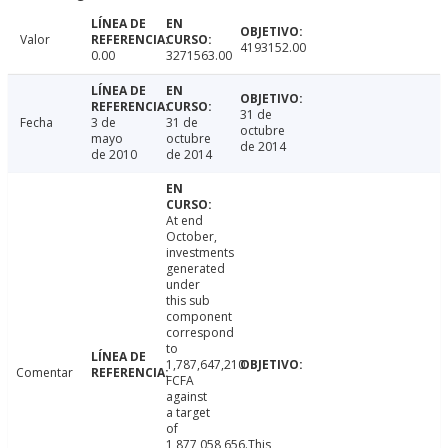
Valor
4193152.00
0.00
3271563.00
31 de
Fecha
3 de
31 de
octubre
mayo
octubre
de 2014
de 2010
de 2014
At end
October,
investments
generated
under
this sub
component
correspond
to
1,787,647,210
Comentar
FCFA
against
a target
of
1,877,058,656.This