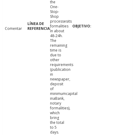
the
One-
Stop-
Shop
processesits
formalities
Comentar
in about
48-24h.
The
remaining
time is
due to
other
requirements
(publication
in
newspaper,
deposit
of
minimumcapital
inaBank,
notary
formalities),
which
bring
the total
to 5
days.