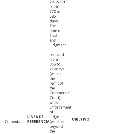
2012/2013
from
770 to
585
days.
The
time of
Trial
and
Judgment
is
reduced
from
365 to
210days
(within
the
remit of
the
Commercial
Court),
while
Enforcement
of
Judgment
Comentar
(which is
beyond
the