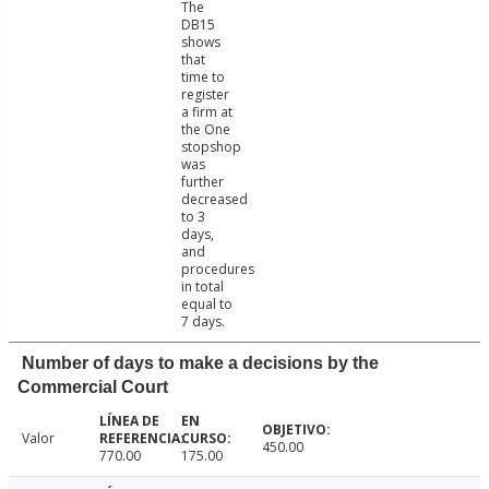
The
DB15
shows
that
time to
register
a firm at
the One
stopshop
was
further
decreased
to 3
days,
and
procedures
in total
equal to
7 days.
Number of days to make a decisions by the
Commercial Court
Valor
450.00
770.00
175.00