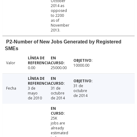
October
2014 as
opposed
to 2200
as of
November
2013.
P2-Number of New Jobs Generated by Registered
SMEs
Valor
10000.00
0.00
25000.00
31 de
Fecha
3 de
31 de
octubre
mayo
octubre
de 2014
de 2010
de 2014
25K
jobs are
already
estimated