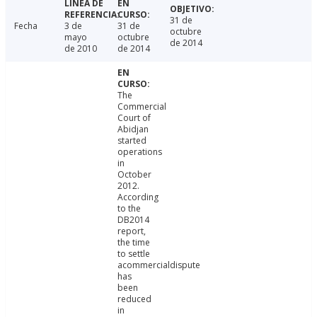
31 de
Fecha
3 de
31 de
octubre
mayo
octubre
de 2014
de 2010
de 2014
The
Commercial
Court of
Abidjan
started
operations
in
October
2012.
According
to the
DB2014
report,
the time
to settle
acommercialdispute
has
been
reduced
in