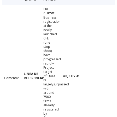
de 2010
de 2014
Business
registration
at the
newly
launched
CFE
(one
stop
shop)
have
progressed
rapidly.
Project
target
of 1000
Comentar
is
largelysurpassed
with
around
7500
firms
already
registered
by