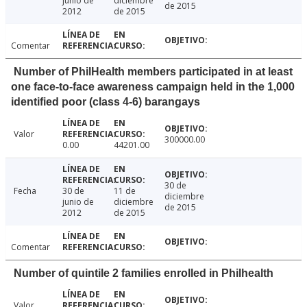
junio de
diciembre
de 2015
2012
de 2015
Comentar
Number of PhilHealth members participated in at least
one face-to-face awareness campaign held in the 1,000
identified poor (class 4-6) barangays
Valor
300000.00
0.00
44201.00
30 de
Fecha
30 de
11 de
diciembre
junio de
diciembre
de 2015
2012
de 2015
Comentar
Number of quintile 2 families enrolled in Philhealth
Valor