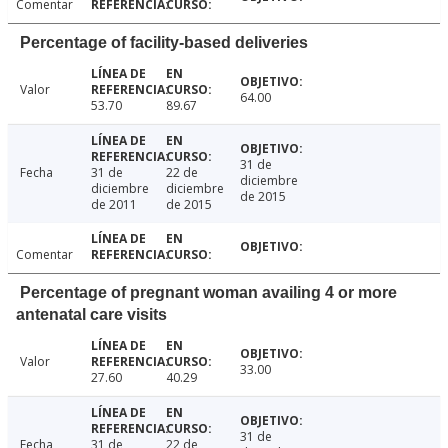
Comentar
Percentage of facility-based deliveries
Valor
64.00
53.70
89.67
31 de
Fecha
31 de
22 de
diciembre
diciembre
diciembre
de 2015
de 2011
de 2015
Comentar
Percentage of pregnant woman availing 4 or more
antenatal care visits
Valor
33.00
27.60
40.29
31 de
Fecha
31 de
22 de