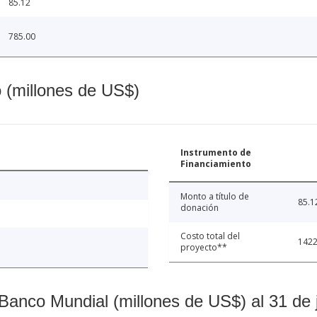
85.12
785.00
o (millones de US$)
Instrumento de
Financiamiento
Monto a título de
85.1
donación
Costo total del
1422
proyecto**
Banco Mundial (millones de US$) al 31 de 