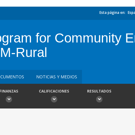
Esta página en:
Esp
rogram for Community 
PM-Rural
CUMENTOS
NOTICIAS Y MEDIOS
FINANZAS
CALIFICACIONES
RESULTADOS