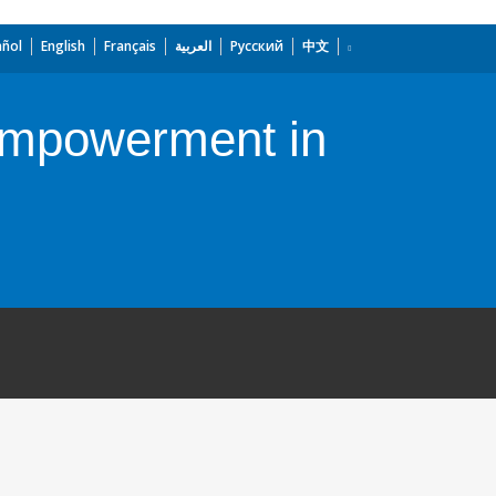
añol
English
Français
العربية
Русский
中文
Empowerment in