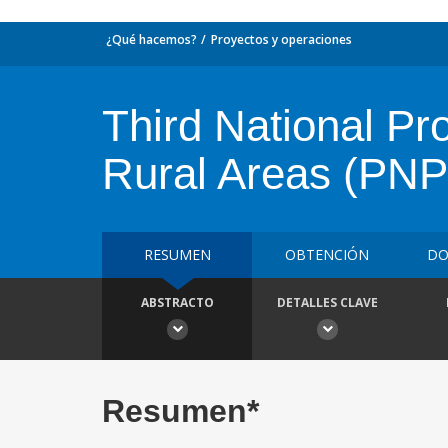
¿Qué hacemos?
Proyectos y operaciones
Third National P
Rural Areas (PN
RESUMEN
OBTENCIÓN
DO
ABSTRACTO
DETALLES CLAVE
Resumen*