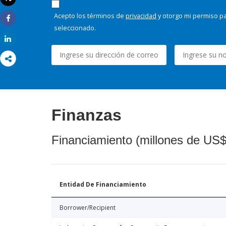
Imprimir
Acepto los términos de
privacidad
y otorgo mi permiso pa
Share
seleccionado.
Share
Finanzas
Financiamiento (millones de US$
Entidad De Financiamiento
Borrower/Recipient