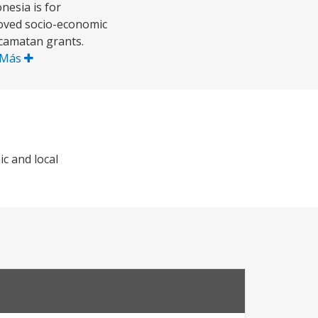
nesia is for
oved socio-economic
ecamatan grants.
 Más
c and local