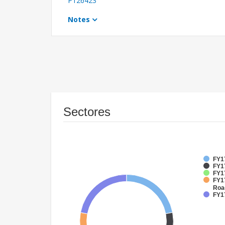
P126423
Notes
Sectores
FY17
FY1
FY1
FY17
Roa
FY1