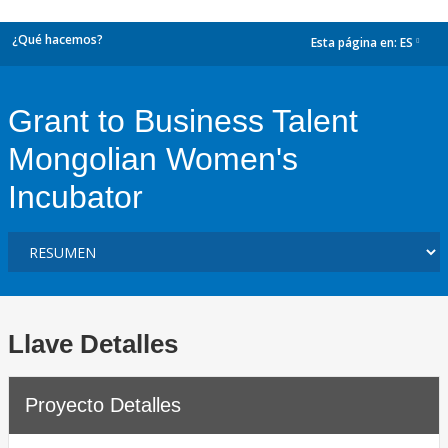
¿Qué hacemos?
Esta página en:
ES
dropdown
Grant to Business Talent
Mongolian Women's
Incubator
Llave Detalles
Proyecto Detalles