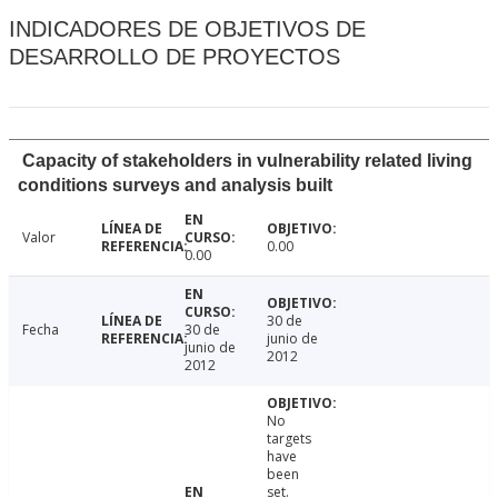
INDICADORES DE OBJETIVOS DE
DESARROLLO DE PROYECTOS
Capacity of stakeholders in vulnerability related living
conditions surveys and analysis built
Valor
0.00
0.00
30 de
Fecha
30 de
junio de
junio de
2012
2012
No
targets
have
been
set.