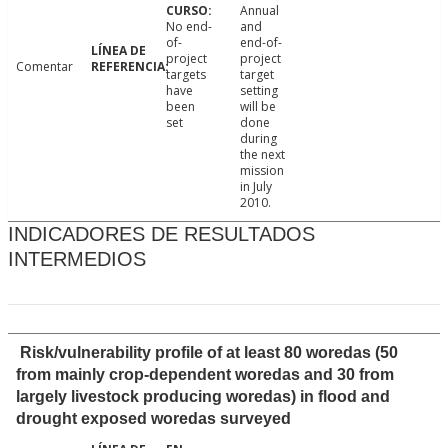
Annual
No end-
and
of-
end-of-
project
project
Comentar
targets
target
have
setting
been
will be
set
done
during
the next
mission
in July
2010.
INDICADORES DE RESULTADOS
INTERMEDIOS
Risk/vulnerability profile of at least 80 woredas (50
from mainly crop-dependent woredas and 30 from
largely livestock producing woredas) in flood and
drought exposed woredas surveyed