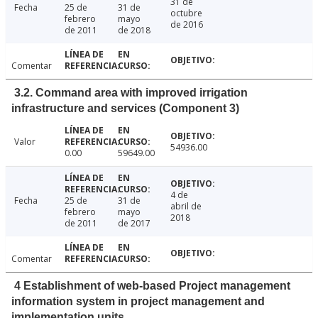
31 de
Fecha
25 de
31 de
octubre
febrero
mayo
de 2016
de 2011
de 2018
Comentar
3.2. Command area with improved irrigation
infrastructure and services (Component 3)
Valor
54936.00
0.00
59649.00
4 de
Fecha
25 de
31 de
abril de
febrero
mayo
2018
de 2011
de 2017
Comentar
4 Establishment of web-based Project management
information system in project management and
implementation units