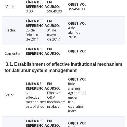
Valor
395450.00
0.00
59649.00
4 de
Fecha
25 de
31 de
abril de
febrero
mayo
2018
de 2011
de 2017
Comentar
3.1. Establishment of effective institutional mechanism
for Jatiluhur system management
Role-
sharing
No
Effective
agreement
Valor
effective
O&M
under
mechanisms
mechanism
trial
established.
in place.
operation
(Part