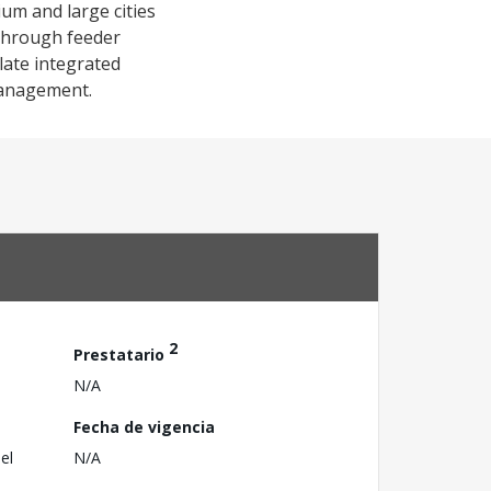
ium and large cities
 through feeder
ulate integrated
 management.
2
Prestatario
N/A
Fecha de vigencia
el
N/A