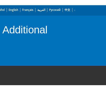
añol
English
Français
العربية
Русский
中文
Additional