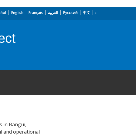
añol
English
Français
العربية
Русский
中文
ect
s in Bangui,
al and operational