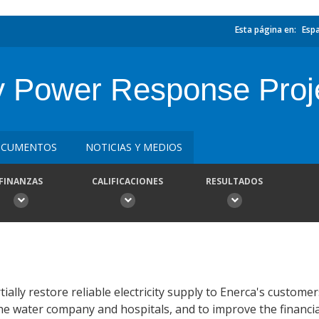
Esta página en:
Esp
 Power Response Proj
CUMENTOS
NOTICIAS Y MEDIOS
FINANZAS
CALIFICACIONES
RESULTADOS
ally restore reliable electricity supply to Enerca's customer
the water company and hospitals, and to improve the financi