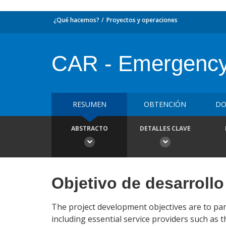
¿Qué hacemos?
Proyectos y operaciones
CAR - Emergency
RESUMEN
OBTENCIÓN
DO
ABSTRACTO
DETALLES CLAVE
Objetivo de desarrollo
The project development objectives are to parti
including essential service providers such as 