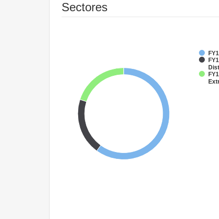
Sectores
FY1
FY1
Dist
FY1
Ext