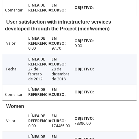
Comentar
User satisfaction with infrastructure services
developed through the Project (men/women)
Valor
0.00
0.00
97.70
Fecha
27 de
28 de
febrero
diciembre
de 2012
de 2018
Comentar
Women
Valor
78386.00
0.00
174485.00