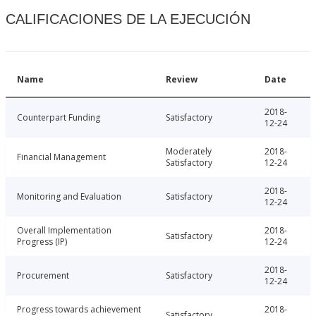
CALIFICACIONES DE LA EJECUCIÓN
Name
Review
Date
2018-
Counterpart Funding
Satisfactory
12-24
Moderately
2018-
Financial Management
Satisfactory
12-24
2018-
Monitoring and Evaluation
Satisfactory
12-24
Overall Implementation
2018-
Satisfactory
Progress (IP)
12-24
2018-
Procurement
Satisfactory
12-24
Progress towards achievement
2018-
Satisfactory