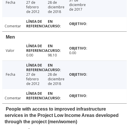
31 de
Fecha
27 de
28 de
diciembre
febrero
diciembre
de 2017
de 2012
de 2018
Comentar
Men
Valor
0.00
0.00
98.10
Fecha
27 de
28 de
febrero
diciembre
de 2012
de 2018
Comentar
People with access to improved infrastructure
services in the Project Low Income Areas developed
through the project (men/women)