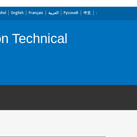
añol
English
Français
العربية
Русский
中文
on Technical