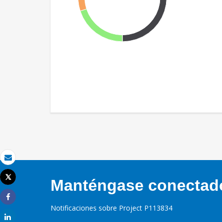
Correo electrónico
Tweet
Manténgase conectado,
Imprimir
Share
Notificaciones sobre Project P113834
Share