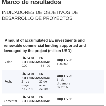
Marco de resultados
INDICADORES DE OBJETIVOS DE
DESARROLLO DE PROYECTOS
Amount of accumulated EE investments and
renewable commercial lending supported and
leveraged by the project (million USD)
Valor
1000.00
0.00
1561.00
31 de
Fecha
21 de
25 de
diciembre
mayo
enero
de 2016
de 2010
de 2016
Comentar