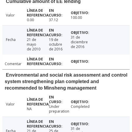
Cumulative amount of EE lending
Valor
100.00
0.00
37.12
31 de
Fecha
21 de
19 de
diciembre
mayo
octubre
de 2016
de 2010
de 2016
Comentar
Environmental and social risk assessment and control
system strengthening plan completed and
recommended to Minsheng management
Valor
Under
Completed
NA
preparation
31 de
Fecha
21 de
25 de