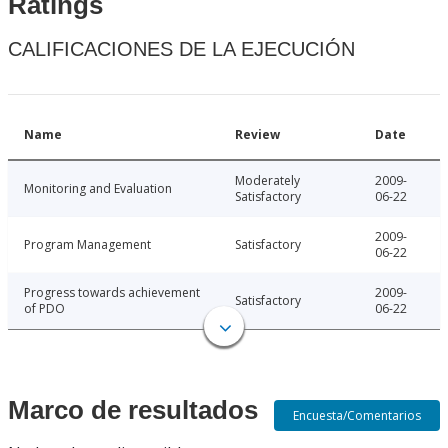
Ratings
CALIFICACIONES DE LA EJECUCIÓN
Name
Review
Date
Moderately
2009-
Monitoring and Evaluation
Satisfactory
06-22
2009-
Program Management
Satisfactory
06-22
Progress towards achievement
2009-
Satisfactory
of PDO
06-22
Marco de resultados
Encuesta/Comentarios