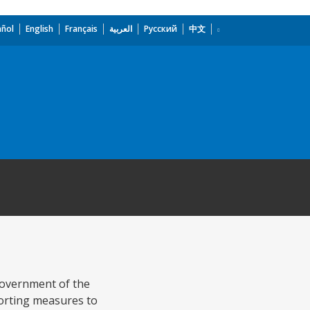
añol
English
Français
العربية
Русский
中文
Government of the
porting measures to