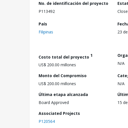
No. de identificación del proyecto
Esta
P113492
Close
País
Fech
Filipinas
23 de
1
Orga
Costo total del proyecto
N/A
US$ 200.00 millones
Monto del Compromiso
Cate
US$ 200.00 millones
N/A
Última etapa alcanzada
Últi
Board Approved
15 de
Associated Projects
P120564