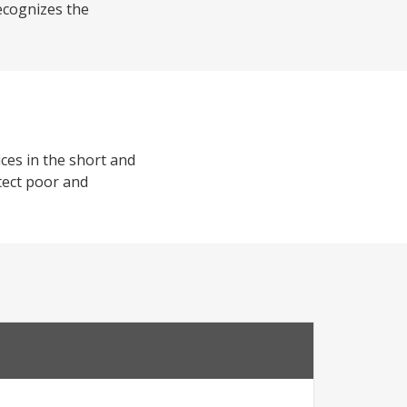
ecognizes the
ces in the short and
tect poor and