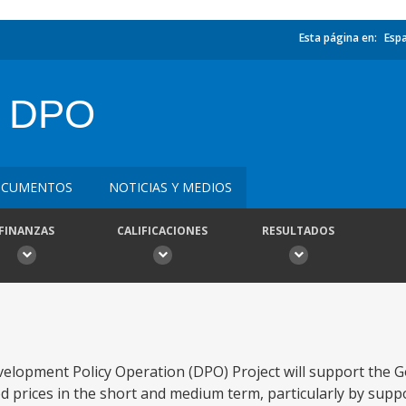
Esta página en:
Esp
P DPO
CUMENTOS
NOTICIAS Y MEDIOS
FINANZAS
CALIFICACIONES
RESULTADOS
elopment Policy Operation (DPO) Project will support the 
od prices in the short and medium term, particularly by sup