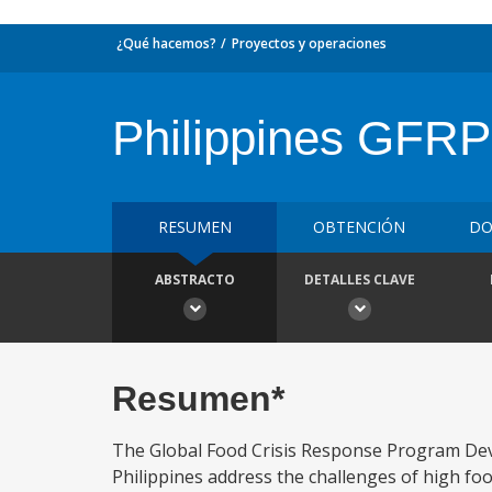
¿Qué hacemos?
Proyectos y operaciones
Philippines GFR
RESUMEN
OBTENCIÓN
DO
ABSTRACTO
DETALLES CLAVE
Resumen*
The Global Food Crisis Response Program Dev
Philippines address the challenges of high fo