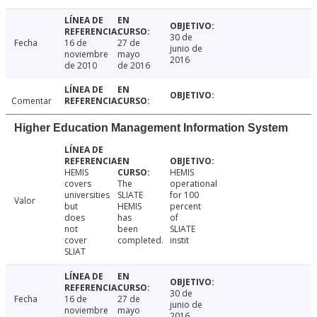
30 de
Fecha
16 de
27 de
junio de
noviembre
mayo
2016
de 2010
de 2016
Comentar
Higher Education Management Information System
HEMIS
HEMIS
covers
The
operational
universities
SLIATE
for 100
Valor
but
HEMIS
percent
does
has
of
not
been
SLIATE
cover
completed.
instit
SLIAT
30 de
Fecha
16 de
27 de
junio de
noviembre
mayo
2016