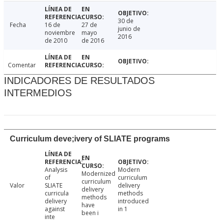
30 de
Fecha
16 de
27 de
junio de
noviembre
mayo
2016
de 2010
de 2016
Comentar
INDICADORES DE RESULTADOS
INTERMEDIOS
Curriculum deve;ivery of SLIATE programs
Analysis
Modern
Modernized
of
curriculum
curriculum
Valor
SLIATE
delivery
delivery
curricula
methods
methods
delivery
introduced
have
against
in 1
been i
inte