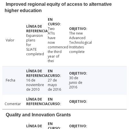
Improved regional equity of access to alternative
higher education
Two
ATIs
The new
Expansion
have
Advanced
Valor
plans
now
Technological
for
commenced
Institutes
SLIATE
the third
complete
completed
year of
thei
30 de
Fecha
16 de
27 de
junio de
noviembre
mayo
2016
de 2010
de 2016
Comentar
Quality and Innovation Grants