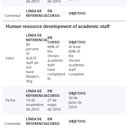
de 2010
de 2016
Comentar
Human resource development of academic staff
89
66% of
At least
percent
the
80% of
of
chosen
the
Valor
SLIATE
academic
chosen
staff do
staff
academic
not
have
staff
have
completed
complete
Masters
th
deg
30 de
Fecha
16 de
27 de
junio de
noviembre
mayo
2016
de 2010
de 2016
Comentar