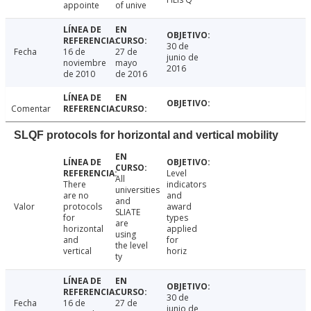
appointe
of unive
30 de
Fecha
16 de
27 de
junio de
noviembre
mayo
2016
de 2010
de 2016
Comentar
SLQF protocols for horizontal and vertical mobility
Level
All
There
indicators
universities
are no
and
and
Valor
protocols
award
SLIATE
for
types
are
horizontal
applied
using
and
for
the level
vertical
horiz
ty
30 de
Fecha
16 de
27 de
junio de