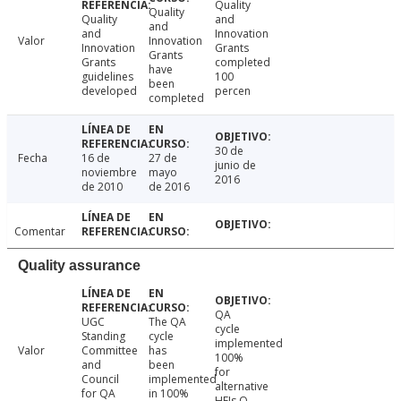
Quality
Quality
Quality
and
and
and
Innovation
Valor
Innovation
Innovation
Grants
Grants
Grants
completed
have
guidelines
100
been
developed
percen
completed
30 de
Fecha
16 de
27 de
junio de
noviembre
mayo
2016
de 2010
de 2016
Comentar
Quality assurance
QA
UGC
The QA
cycle
Standing
cycle
implemented
Valor
Committee
has
100%
and
been
for
Council
implemented
alternative
for QA
in 100%
HEIs Q