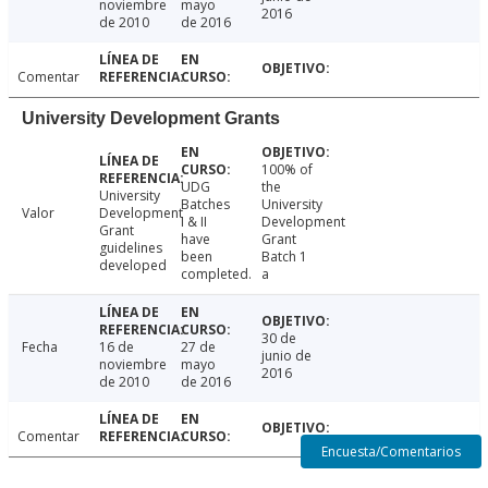
noviembre
mayo
2016
de 2010
de 2016
Comentar
University Development Grants
100% of
UDG
the
University
Batches
University
Valor
Development
I & II
Development
Grant
have
Grant
guidelines
been
Batch 1
developed
completed.
a
30 de
Fecha
16 de
27 de
junio de
noviembre
mayo
2016
de 2010
de 2016
Comentar
Encuesta/Comentarios