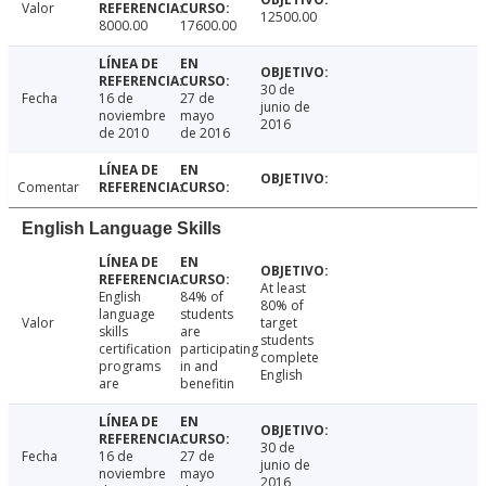
Valor
12500.00
8000.00
17600.00
30 de
Fecha
16 de
27 de
junio de
noviembre
mayo
2016
de 2010
de 2016
Comentar
English Language Skills
At least
English
84% of
80% of
language
students
Valor
target
skills
are
students
certification
participating
complete
programs
in and
English
are
benefitin
30 de
Fecha
16 de
27 de
junio de
noviembre
mayo
2016