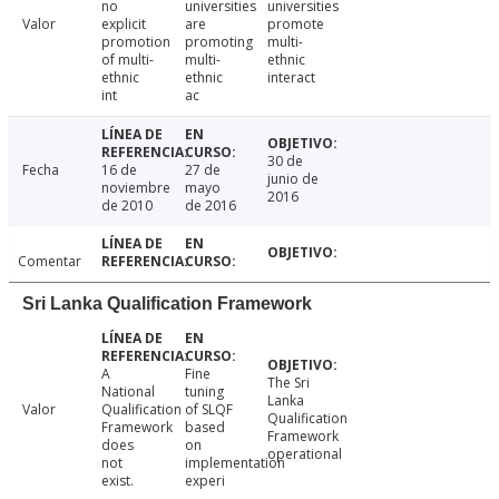
no
universities
universities
Valor
explicit
are
promote
promotion
promoting
multi-
of multi-
multi-
ethnic
ethnic
ethnic
interact
int
ac
30 de
Fecha
16 de
27 de
junio de
noviembre
mayo
2016
de 2010
de 2016
Comentar
Sri Lanka Qualification Framework
A
Fine
The Sri
National
tuning
Lanka
Valor
Qualification
of SLQF
Qualification
Framework
based
Framework
does
on
operational
not
implementation
exist.
experi