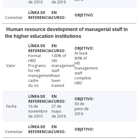
de 2010
de 2016
Comentar
Human resource development of managerial staff in
the higher education institutions
At least
Formal
100% of
80% of
HRD
HEI
HEI
Valor
Programs
management
management
for HEI
staff
staff
management
have
complete
cadre
been
HRD
do no
trained
30 de
Fecha
16 de
27 de
junio de
noviembre
mayo
2016
de 2010
de 2016
Comentar