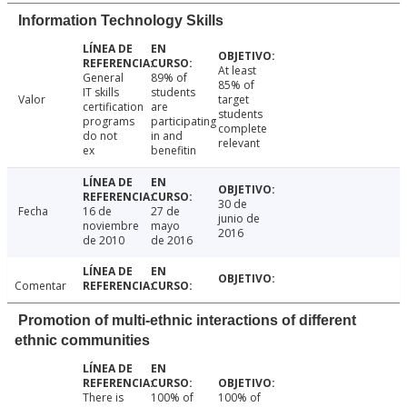
Information Technology Skills
At least
General
89% of
85% of
IT skills
students
Valor
target
certification
are
students
programs
participating
complete
do not
in and
relevant
ex
benefitin
30 de
Fecha
16 de
27 de
junio de
noviembre
mayo
2016
de 2010
de 2016
Comentar
Promotion of multi-ethnic interactions of different
ethnic communities
There is
100% of
100% of